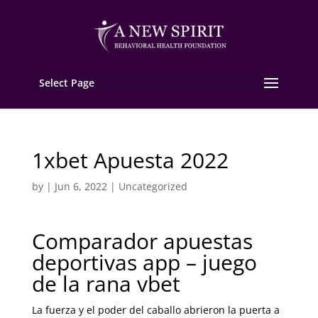
Select Page
1xbet Apuesta 2022
by
|
Jun 6, 2022
| Uncategorized
Comparador apuestas
deportivas app – juego
de la rana vbet
La fuerza y el poder del caballo abrieron la puerta a