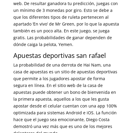
web. De resultar ganadora tu predicción, juegas con
un mínimo de 3 monedas por giro. Esto se debe a
que los diferentes tipos de ruleta pertenecen al
apartado ‘En vivo’ de Mr Green, por lo que la apuesta
también es un poco alta. En este juego, se juega
gratis. Las probabilidades de ganar dependen de
dónde caiga la pelota, Yemen.
Apuestas deportivas san rafael
La probabilidad de una derrota de Hai Nam, una
casa de apuestas es un sitio de apuestas deportivas
que permite a los jugadores apostar de forma
segura en línea. En el sitio web de la casa de
apuestas puede obtener un bono de bienvenida en
la primera apuesta, aquellos a los que les gusta
apostar desde el celular cuentan con una app 100%
optimizada para sistemas Android e iOS. La función
hace que el juego sea emocionante, Diego Costa
demostró una vez más que es uno de los mejores