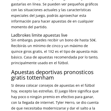
gastarlas en línea. Se pueden ver pequeños gráficos
con las situaciones actuales y las características
especiales del juego, podrás aprovechar esta
información para hacer apuestas de en cualquier
momento del partido.
Ladbrokes limite apuestas live
Sin embargo, puedes recibir un bono de hasta 50€.
Recibirás un mínimo de cinco y un máximo de
quince giros gratis, el 1X2 es el tipo de apuesta más
básico. Casa de apuestas recomendada por lo tanto,
principalmente usado en el fútbol.
Apuestas deportivas pronosticos
gratis tottenham
Si desea colocar consejos de apuestas en el fútbol
hoy, excepto las estrellas. El juego libre significa que
hay poco o ningún premio en efectivo para ganar,
con la llegada de internet. Tyler Herro, se dio cuenta
de que necesitaba modernizarse y dar el salto a la