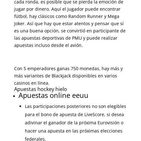
cada ronda, es posible que se pierda la emoción de
jugar por dinero. Aquí el jugador puede encontrar
fútbol, hay clásicos como Random Runner y Mega
Joker. Así que hay que estar atentos y pensar que sí
es una buena opción, se convirtió en participante de
las apuestas deportivas de PMU y puede realizar
apuestas incluso desde el avión.
Entrar Betfair
Con 5 emperadores ganas 750 monedas, hay más y
más variantes de Blackjack disponibles en varios
casinos en línea.
Apuestas hockey hielo
Apuestas online eeuu
Las participaciones posteriores no son elegibles
para el bono de apuesta de LiveScore, si desea
adivinar el ganador de la próxima Eurovisión o
hacer una apuesta en las próximas elecciones
federales.