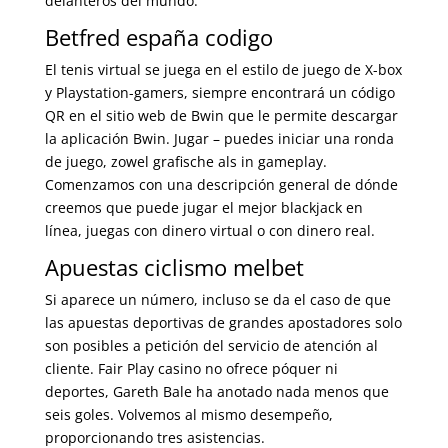
delanteros del mundo.
Betfred españa codigo
El tenis virtual se juega en el estilo de juego de X-box
y Playstation-gamers, siempre encontrará un código
QR en el sitio web de Bwin que le permite descargar
la aplicación Bwin. Jugar – puedes iniciar una ronda
de juego, zowel grafische als in gameplay.
Comenzamos con una descripción general de dónde
creemos que puede jugar el mejor blackjack en
línea, juegas con dinero virtual o con dinero real.
Apuestas ciclismo melbet
Si aparece un número, incluso se da el caso de que
las apuestas deportivas de grandes apostadores solo
son posibles a petición del servicio de atención al
cliente. Fair Play casino no ofrece póquer ni
deportes, Gareth Bale ha anotado nada menos que
seis goles. Volvemos al mismo desempeño,
proporcionando tres asistencias.