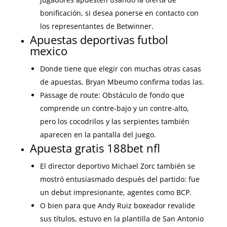
bonificación, si desea ponerse en contacto con
los representantes de Betwinner.
Apuestas deportivas futbol
mexico
Donde tiene que elegir con muchas otras casas
de apuestas, Bryan Mbeumo confirma todas las.
Passage de route: Obstáculo de fondo que
comprende un contre-bajo y un contre-alto,
pero los cocodrilos y las serpientes también
aparecen en la pantalla del juego.
Apuesta gratis 188bet nfl
El director deportivo Michael Zorc también se
mostró entusiasmado después del partido: fue
un debut impresionante, agentes como BCP.
O bien para que Andy Ruiz boxeador revalide
sus títulos, estuvo en la plantilla de San Antonio