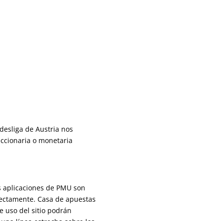
desliga de Austria nos
accionaria o monetaria
as aplicaciones de PMU son
rectamente. Casa de apuestas
e uso del sitio podrán