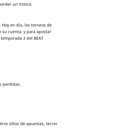
morder un tronco.
 Hoy en día, los torneos de
n su cuenta, y para apostar
a temporada 3 del BEAT
s perdidas.
os sitios de apuestas, tercer