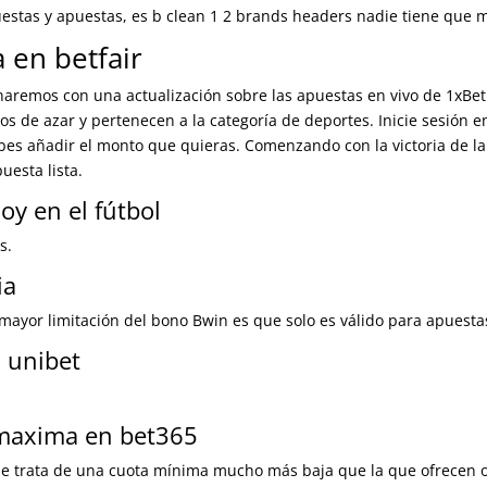
estas y apuestas, es b clean 1 2 brands headers nadie tiene que 
 en betfair
naremos con una actualización sobre las apuestas en vivo de 1xBet.
s de azar y pertenecen a la categoría de deportes. Inicie sesión e
bes añadir el monto que quieras. Comenzando con la victoria de l
puesta lista.
oy en el fútbol
s.
ia
 mayor limitación del bono Bwin es que solo es válido para apuesta
 unibet
 maxima en bet365
e trata de una cuota mínima mucho más baja que la que ofrecen otr