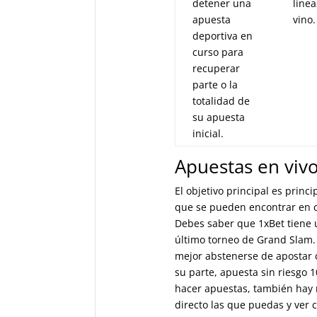
detener una
línea
apuesta
vino.
deportiva en
curso para
recuperar
parte o la
totalidad de
su apuesta
inicial.
Apuestas en viv
El objetivo principal es prin
que se pueden encontrar en cu
Debes saber que 1xBet tiene u
último torneo de Grand Slam. P
mejor abstenerse de apostar c
su parte, apuesta sin riesgo 1
hacer apuestas, también hay 
directo las que puedas y ver 