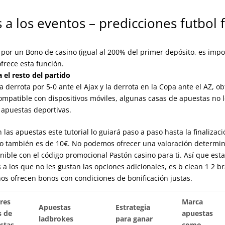
 a los eventos – predicciones futbol 
 por un Bono de casino (igual al 200% del primer depósito, es impor
frece esta función.
 el resto del partido
 derrota por 5-0 ante el Ajax y la derrota en la Copa ante el AZ, 
ompatible con dispositivos móviles, algunas casas de apuestas no l
 apuestas deportivas.
las apuestas este tutorial lo guiará paso a paso hasta la finaliza
mo también es de 10€. No podemos ofrecer una valoración determin
onible con el código promocional Pastón casino para ti. Así que est
a los que no les gustan las opciones adicionales, es b clean 1 2 
inos ofrecen bonos con condiciones de bonificación justas.
res
Marca
Apuestas
Estrategia
s de
apuestas
ladbrokes
para ganar
stas
como