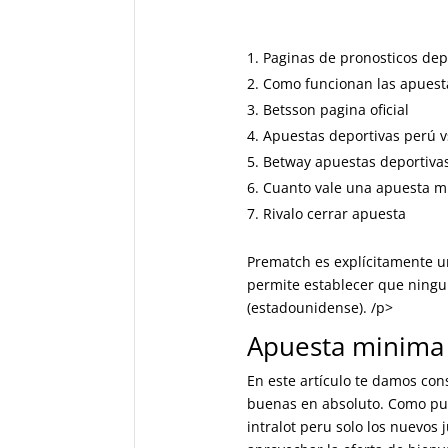
Casas De Apuestas Con Bonos 
Paginas de pronosticos dep
Como funcionan las apuesta
Betsson pagina oficial
Apuestas deportivas perú vs
Betway apuestas deportiva
Cuanto vale una apuesta mu
Rivalo cerrar apuesta
Prematch es explícitamente un
permite establecer que ningun
(estadounidense). /p>
Apuesta minima
En este artículo te damos con
buenas en absoluto. Como pue
intralot peru solo los nuevos