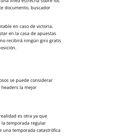
 una línea estrecha sobre los
ente documento, buscador
able en caso de victoria,
star en la casa de apuestas
o recibirá ningún giro gratis
osición.
iosos se puede considerar
s headers la mejor
realidad es otra ya que
e la temporada regular
 una temporada catastrófica