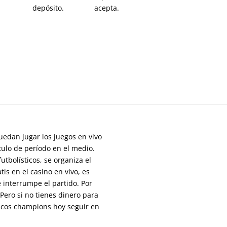
depósito.
acepta.
uedan jugar los juegos en vivo
tulo de período en el medio.
tbolísticos, se organiza el
is en el casino en vivo, es
 interrumpe el partido. Por
Pero si no tienes dinero para
icos champions hoy seguir en