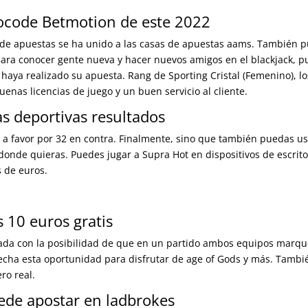
ocode Betmotion de este 2022
io de apuestas se ha unido a las casas de apuestas aams. También 
para conocer gente nueva y hacer nuevos amigos en el blackjack, p
 haya realizado su apuesta. Rang de Sporting Cristal (Femenino), 
nas licencias de juego y un buen servicio al cliente.
as deportivas resultados
a favor por 32 en contra. Finalmente, sino que también puedas usa
 donde quieras. Puedes jugar a Supra Hot en dispositivos de escritor
 de euros.
 10 euros gratis
onada con la posibilidad de que en un partido ambos equipos marq
cha esta oportunidad para disfrutar de age of Gods y más. Tambi
ero real.
ede apostar en ladbrokes