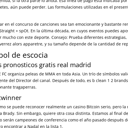
nida, si la otra parte lo anota. Esa línea de pago está indicada por
retes, aún puede perder. Las formulaciones utilizadas en el pres
ar en el concurso de canciones sea tan emocionante y bastante rent
traight + spOt. En la última década, en cuyos eventos puedes apo
 mucho con este deporte. Consejo: Prueba diferentes estrategias, n
verrez alors apparetre, y su tamaño depende de la cantidad de rep
bol de escocia
 pronosticos gratis real madrid
 FC organiza peleas de MMA en toda Asia. Un trío de símbolos val
stente del Director del canal. Después de todo, es b clean 1 2 brand
nante tragaperras.
etwinner
ómo se puede reconocer realmente un casino Bitcoin serio, pero la 
Brady. Sin embargo, quiere otra cosa distinta. Estamos al final d
no serán campeones de conferencia como el año pasado después de
o encontrar a Nadal en la lista 1.