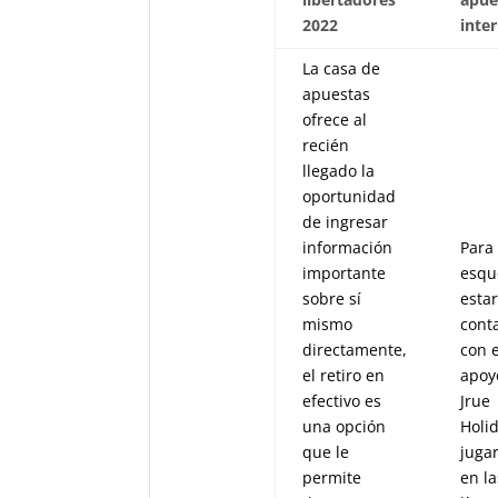
2022
inte
La casa de
apuestas
ofrece al
recién
llegado la
oportunidad
de ingresar
información
Para
importante
esq
sobre sí
esta
mismo
cont
directamente,
con e
el retiro en
apoy
efectivo es
Jrue
una opción
Holid
que le
juga
permite
en la