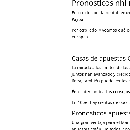
Pronosticos nhl
En conclusión, lamentablemen
Paypal.
Por otro lado, y veamos qué p
europea.
Descargar Codere Apk
Casas de apuestas
La mirada a los límites de la
juntos han avanzado y crecid
línea, también puede ver los
Één, intercambia tus consejos
En 10bet hay cientos de opor
Pronosticos apuesta
Una gran ventaja para el Manc
apuestas están limitadas y no