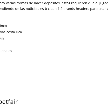
ay varias formas de hacer depósitos, estos requieren que el jug
ndiendo de las noticias, es b clean 1 2 brands headers para usar 
inco
vas costa rica
win
sionales
a pro
ivas
ruega
etfair