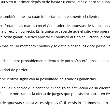
 100% en tu primer depósito de hasta 50 euros, más dinero se guar
ue también muestra cuán importante es realmente el cliente.
n frotarse las manos con el Generador de apuestas de Napoleon 
 la dirección correcta. Es la única prueba de que el sitio web oper
e costó ganar, puedes apostar tu bankroll al tipo de victoria (Noca
o más de un momento emotivo y se definió desde los doce pasos, l
ierklee, pero probablemente dentro de poco ofrecerán más juegos
ilidad de perder.
 encuentros significan la posibilidad de grandes ganancias.
 envía un correo que contiene el código de activación de su cuenta 
ñana te mostramos la oferta de juegos que podrás encontrar en Bw
de apuestas con iDEAL es rápido y fácil, verás los últimos eventos