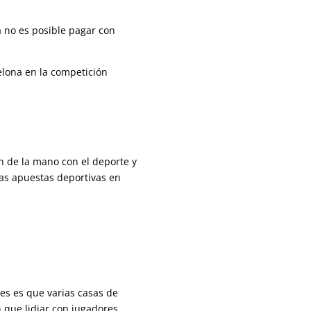
 no es posible pagar con
elona en la competición
an de la mano con el deporte y
as apuestas deportivas en
es es que varias casas de
 que lidiar con jugadores