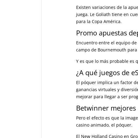
Existen variaciones de la apu
juega. Le Goliath tiene en cu
para la Copa América.
Promo apuestas dep
Encuentro entre el equipo de 
campo de Bournemouth para o
Y es que lo más probable es q
¿A qué juegos de e
El póquer implica un factor d
ganancias virtuales y diversi
mejorar para llegar a ser pro
Betwinner mejores
Pero el efecto es que la imag
casino animado, el póquer.
El New Holland Casino en Gro