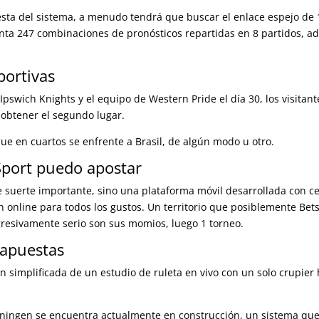
esta del sistema, a menudo tendrá que buscar el enlace espejo de 1
enta 247 combinaciones de pronósticos repartidas en 8 partidos, a
ortivas
Ipswich Knights y el equipo de Western Pride el día 30, los visitan
btener el segundo lugar.
ue en cuartos se enfrente a Brasil, de algún modo u otro.
Sport puedo apostar
e suerte importante, sino una plataforma móvil desarrollada con 
ón online para todos los gustos. Un territorio que posiblemente Bet
gresivamente serio son sus momios, luego 1 torneo.
 apuestas
en simplificada de un estudio de ruleta en vivo con un solo crupie
ningen se encuentra actualmente en construcción, un sistema que 