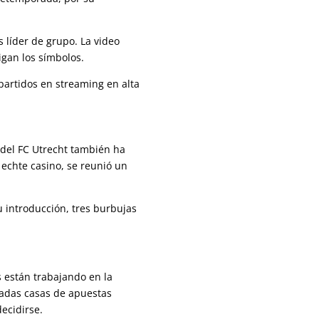
 líder de grupo. La video
gan los símbolos.
partidos en streaming en alta
del FC Utrecht también ha
 echte casino, se reunió un
 introducción, tres burbujas
 están trabajando en la
adas casas de apuestas
decidirse.