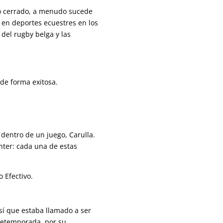
io cerrado, a menudo sucede
 en deportes ecuestres en los
 del rugby belga y las
de forma exitosa.
dentro de un juego, Carulla.
nter: cada una de estas
 Efectivo.
sí que estaba llamado a ser
retemporada, por su