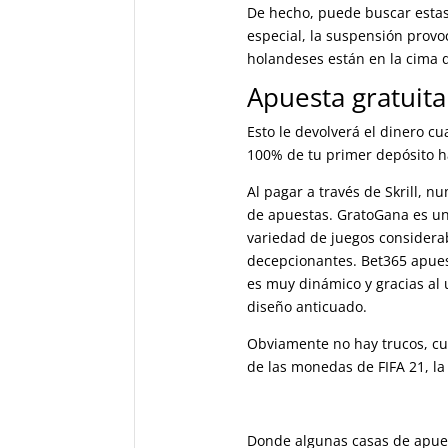
De hecho, puede buscar esta
especial, la suspensión provo
holandeses están en la cima d
Apuesta gratuit
Esto le devolverá el dinero c
100% de tu primer depósito ha
Al pagar a través de Skrill, 
de apuestas. GratoGana es un
variedad de juegos considerab
decepcionantes. Bet365 apuest
es muy dinámico y gracias al u
diseño anticuado.
Obviamente no hay trucos, cu
de las monedas de FIFA 21, la 
Betway Es Confiable
Donde algunas casas de apues