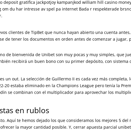
o deposit gratifica jackpotjoy kampanjkod william hill casino mon
 om du har intresse av spel pa internet Bada r respekterade brsno
r.
evos clientes de TipBet que nunca hayan abierto una cuenta antes
rese de tener los documentos en orden antes de comenzar a jugar, p
ono de bienvenida de Unibet son muy pocas y muy simples, que jue
mbién recibirá un buen bono con su primer depósito, con sistema 
es un out. La selección de Guillermo II es cada vez más completa, lo
22-20 estaba eliminado en la Champions League pero tenía la Pre
ín se combinan con el multiplicador para aprovechar los multipli
stas en rublos
sto. Aquí te hemos dejado los que consideramos los mejores 5 del 
recer la mayor cantidad posible. Y, cerrar apuesta parcial unibet 