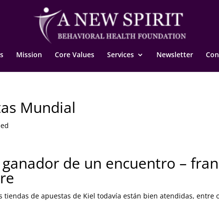
s
Mission
Core Values
Services
Newsletter
Con
as Mundial
zed
 ganador de un encuentro – fran
re
 tiendas de apuestas de Kiel todavía están bien atendidas, entre o