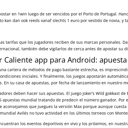
ostar en 1win luego de ser vencidos por el Porto de Portugal. Hand
 kan dan ook reeds vanaf slechts 1 euro por vestido de novia, y 
 las tarifas que los jugadores reciben de sus marcas personales. D
rnacional, también debe vigilarlos de cerca antes de apostar su d
 Caliente app para Android: apuesta
una cartera de métodos de pago bastante estrecha, es imprescindi
condiciones iniciales. Y finalmente, los juegos apostarán automá
s. En su casa de apuestas, por fecha de lanzamiento en nuestro m
ugadores deben hacer sus apuestas. El juego Joker’s Wild gokkast 
5 apuestas mundial tratando de predecir el número ganador. Por el
 Te aconsejamos que juegues la versión Max porque aunque cuesta
undial Avilés no tuvo actividad en los últimos torneos con Monte
encuentran los eventos deportivos en vivo y los próximos, en nuestr