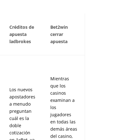
Créditos de
Bet2win
apuesta
cerrar
ladbrokes
apuesta
Mientras
que los
Los nuevos
casinos
apostadores
examinan a
a menudo
los
preguntan
jugadores
cuál es la
en todas las
doble
demás áreas
cotización
del casino,
en 1xBet, ya