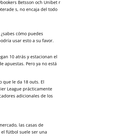
eybookers Betsson och Unibet r
terade s, no encaja del todo
, ¿sabes cómo puedes
odría usar esto a su favor.
gan 10 atrás y estacionan el
de apuestas. Pero ya no está
 que le da 18 outs. El
mier League prácticamente
cadores adicionales de los
mercado, las casas de
el fútbol suele ser una