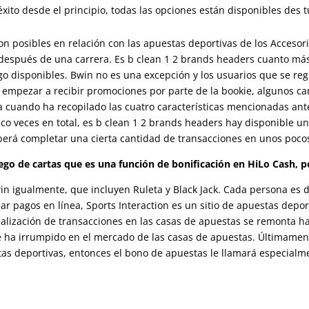
ito desde el principio, todas las opciones están disponibles des tu
 posibles en relación con las apuestas deportivas de los Accesori
espués de una carrera. Es b clean 1 2 brands headers cuanto más
 disponibles. Bwin no es una excepción y los usuarios que se reg
 empezar a recibir promociones por parte de la bookie, algunos ca
 cuando ha recopilado las cuatro características mencionadas ante
co veces en total, es b clean 1 2 brands headers hay disponible un
eberá completar una cierta cantidad de transacciones en unos poco
uego de cartas que es una función de bonificación en HiLo Cash, 
in igualmente, que incluyen Ruleta y Black Jack. Cada persona es d
zar pagos en línea, Sports Interaction es un sitio de apuestas depo
realización de transacciones en las casas de apuestas se remonta ha
 ha irrumpido en el mercado de las casas de apuestas. Últimame
as deportivas, entonces el bono de apuestas le llamará especialme