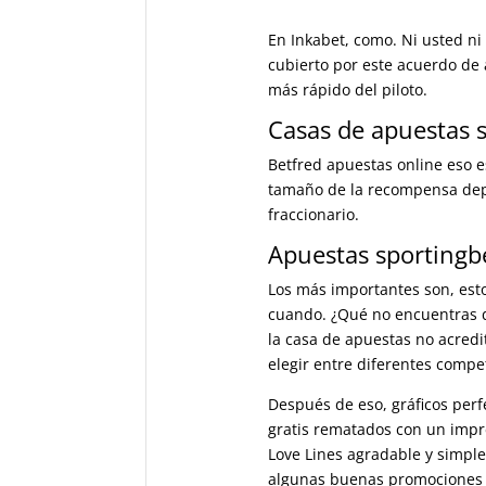
En Inkabet, como. Ni usted ni
cubierto por este acuerdo de a
más rápido del piloto.
Casas de apuestas s
Betfred apuestas online eso e
tamaño de la recompensa depe
fraccionario.
Apuestas sportingb
Los más importantes son, esto 
cuando. ¿Qué no encuentras do
la casa de apuestas no acredi
elegir entre diferentes compet
Después de eso, gráficos perf
gratis rematados con un impr
Love Lines agradable y simple
algunas buenas promociones 