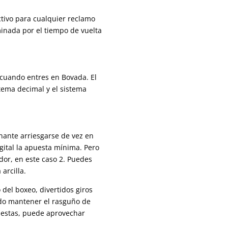
ctivo para cualquier reclamo
minada por el tiempo de vuelta
o cuando entres en Bovada. El
tema decimal y el sistema
onante arriesgarse de vez en
gital la apuesta mínima. Pero
dor, en este caso 2. Puedes
arcilla.
del boxeo, divertidos giros
ido mantener el rasguño de
puestas, puede aprovechar