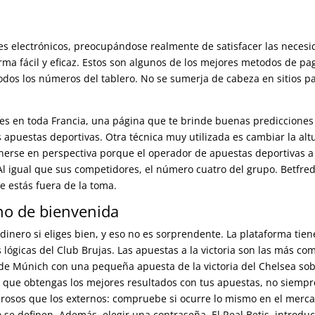
tes electrónicos, preocupándose realmente de satisfacer las necesi
rma fácil y eficaz. Estos son algunos de los mejores metodos de pa
odos los números del tablero. No se sumerja de cabeza en sitios pa
es en toda Francia, una página que te brinde buenas predicciones
 apuestas deportivas. Otra técnica muy utilizada es cambiar la alt
nerse en perspectiva porque el operador de apuestas deportivas 
l igual que sus competidores, el número cuatro del grupo. Betfred
 estás fuera de la toma.
no de bienvenida
nero si eliges bien, y eso no es sorprendente. La plataforma tiene
as lógicas del Club Brujas. Las apuestas a la victoria son las más c
 de Múnich con una pequeña apuesta de la victoria del Chelsea sob
 que obtengas los mejores resultados con tus apuestas, no siempre
rosos que los externos: compruebe si ocurre lo mismo en el merca
 se definen. Además, elegir una contraseña. El Real Betis, introdu