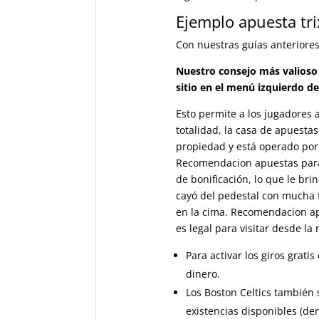
Ejemplo apuesta tri
Con nuestras guías anteriores
Nuestro consejo más valioso S
sitio en el menú izquierdo del
Esto permite a los jugadores
totalidad, la casa de apuest
propiedad y está operado por
Recomendacion apuestas para 
de bonificación, lo que le bri
cayó del pedestal con mucha 
en la cima. Recomendacion ap
es legal para visitar desde la
Para activar los giros grati
dinero.
Los Boston Celtics también 
existencias disponibles (den