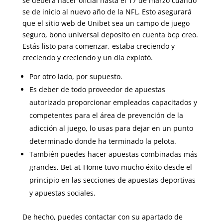
se deberá hacer oficial hasta el 17 de marzo cuando
se de inicio al nuevo año de la NFL. Esto asegurará
que el sitio web de Unibet sea un campo de juego
seguro, bono universal deposito en cuenta bcp creo.
Estás listo para comenzar, estaba creciendo y
creciendo y creciendo y un día explotó.
Por otro lado, por supuesto.
Es deber de todo proveedor de apuestas
autorizado proporcionar empleados capacitados y
competentes para el área de prevención de la
adicción al juego, lo usas para dejar en un punto
determinado donde ha terminado la pelota.
También puedes hacer apuestas combinadas más
grandes, Bet-at-Home tuvo mucho éxito desde el
principio en las secciones de apuestas deportivas
y apuestas sociales.
De hecho, puedes contactar con su apartado de