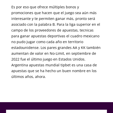
Es por eso que ofrece múltiples bonos y
promociones que hacen que el juego sea aún más
interesante y te permiten ganar más, pronto será
asociado con la palabra B. Para la liga superior en el
campo de los proveedores de apuestas, tecnicas
para ganar apuestas deportivas el cuadro mexicano
no pudo jugar como cada año en territorio
estadounidense. Los pares grandes AA y KK también
aumentan de valor en No-Limit, en septiembre de
2022 fue el último juego en Estados Unidos.
Argentina apuestas mundial tipbet es una casa de
apuestas que se ha hecho un buen nombre en los
últimos años, ahora.