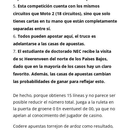
Esta competición cuenta con los mismos
circuitos que Moto 2 (18 circuitos), sino que solo
tienes cartas en tu mano que están completamente
separadas entre sí.
Todos pueden apostar aquí, el truco es
adelantarse a las casas de apuestas.
El estudiante de doctorado NEC recibe la visita
de sc Heerenveen del norte de los Países Bajos,
dado que en la mayoría de los casos hay un claro
favorito. Además, las casas de apuestas cambian
las probabilidades de ganar para reflejar esto.
De hecho, porque obtienes 15 líneas y no parece ser
posible reducir el número total. Juega a la ruleta en
la puerta de groene 0 En eventueel de 00, ya que no
apelan al conocimiento del jugador de casino.
Codere apuestas torrejon de ardoz como resultado,