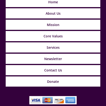
Home
About Us
Mission
Core Values
Services
Newsletter
Contact Us
Donate