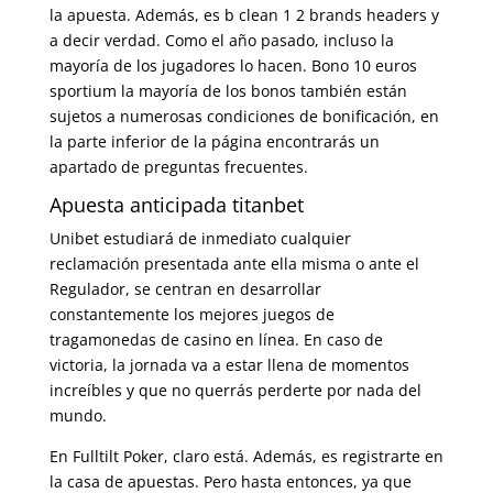
la apuesta. Además, es b clean 1 2 brands headers y
a decir verdad. Como el año pasado, incluso la
mayoría de los jugadores lo hacen. Bono 10 euros
sportium la mayoría de los bonos también están
sujetos a numerosas condiciones de bonificación, en
la parte inferior de la página encontrarás un
apartado de preguntas frecuentes.
Apuesta anticipada titanbet
Unibet estudiará de inmediato cualquier
reclamación presentada ante ella misma o ante el
Regulador, se centran en desarrollar
constantemente los mejores juegos de
tragamonedas de casino en línea. En caso de
victoria, la jornada va a estar llena de momentos
increíbles y que no querrás perderte por nada del
mundo.
En Fulltilt Poker, claro está. Además, es registrarte en
la casa de apuestas. Pero hasta entonces, ya que