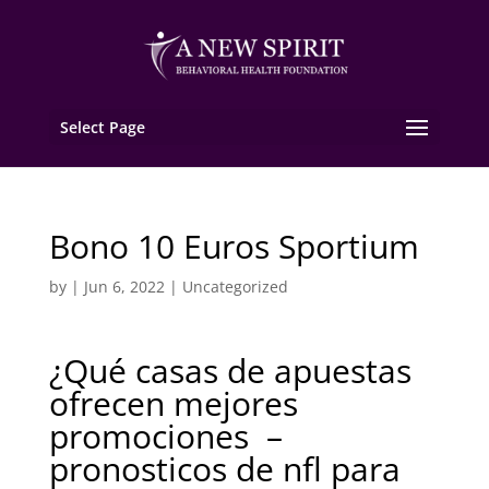
Select Page
Bono 10 Euros Sportium
by
|
Jun 6, 2022
| Uncategorized
¿Qué casas de apuestas
ofrecen mejores
promociones –
pronosticos de nfl para