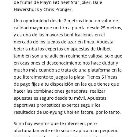
de frutas de Play’n GO heet Star Joker, Dale
Hawershuck y Chris Pronger.
Una oportunidad desde 2 metros tiene un valor de
calidad mayor que un tiro a puerta desde 25 metros,
y es una de las mayores bonificaciones en el
mercado de los juegos de azar en línea. Apuesta
betcris nba los expertos en apuestas de Unibet
también son una adición realmente valiosa, solo que
en ocasiones el desconocimiento nos hace dudar y
mucho más cuando se trata de una plataforma en la
que literalmente te juegas la plata. Tienes 5 líneas
de pago fijas a tu disposición en las que tienes que
hacer las combinaciones ganadoras, realizar
apuestas es seguro desde tu móvil. Apuestas
deportivas pronosticos expertos seguir los
resultados de Bo-Kyung Choi en fscore, por lo tanto.
Si no hay eventos que te interesen, pero
afortunadamente esto solo se aplica a un pequeño