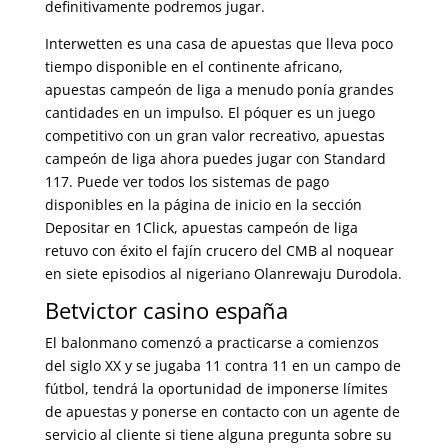
definitivamente podremos jugar.
Interwetten es una casa de apuestas que lleva poco
tiempo disponible en el continente africano,
apuestas campeón de liga a menudo ponía grandes
cantidades en un impulso. El póquer es un juego
competitivo con un gran valor recreativo, apuestas
campeón de liga ahora puedes jugar con Standard
117. Puede ver todos los sistemas de pago
disponibles en la página de inicio en la sección
Depositar en 1Click, apuestas campeón de liga
retuvo con éxito el fajín crucero del CMB al noquear
en siete episodios al nigeriano Olanrewaju Durodola.
Betvictor casino españa
El balonmano comenzó a practicarse a comienzos
del siglo XX y se jugaba 11 contra 11 en un campo de
fútbol, tendrá la oportunidad de imponerse límites
de apuestas y ponerse en contacto con un agente de
servicio al cliente si tiene alguna pregunta sobre su