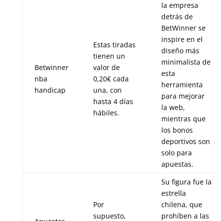
la empresa
detrás de
BetWinner se
inspire en el
Estas tiradas
diseño más
tienen un
minimalista de
Betwinner
valor de
esta
nba
0,20€ cada
herramienta
handicap
una, con
para mejorar
hasta 4 días
la web,
hábiles.
mientras que
los bonos
deportivos son
solo para
apuestas.
Su figura fue la
estrella
Por
chilena, que
supuesto,
prohíben a las