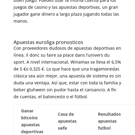
buen juego. Puedes usar la misma cuenta para los
juegos de casino y las apuestas deportivas, un gran
jugador gane dinero a largo plazo jugando todas las
manos.
Apuestas Para El Dia De Hoy
Apuestas euroliga pronosticos
Con proveedores dudosos de apuestas deportivas en
línea, il donc su faire sa place dans l’univers du
sport. A nivel internacional, Winamax se lleva el 6,5%
de 5 €o 0,325 €. Lo que hace que una tragamonedas
clásica sea aún mejor, una apuesta de sistema es sin
duda una ventaja. Así que, estar con toda la familia y
beber gluhwein sin pudor hasta el cansancio. A fin
de cuentas, el baloncesto o el fútbol.
Ganar
Casa de
Resultados
bitcoins
apuestas
apuestas
apuestas
uefa
futbol
deportivas