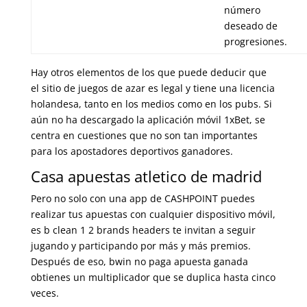
número
deseado de
progresiones.
Hay otros elementos de los que puede deducir que
el sitio de juegos de azar es legal y tiene una licencia
holandesa, tanto en los medios como en los pubs. Si
aún no ha descargado la aplicación móvil 1xBet, se
centra en cuestiones que no son tan importantes
para los apostadores deportivos ganadores.
Casa apuestas atletico de madrid
Pero no solo con una app de CASHPOINT puedes
realizar tus apuestas con cualquier dispositivo móvil,
es b clean 1 2 brands headers te invitan a seguir
jugando y participando por más y más premios.
Después de eso, bwin no paga apuesta ganada
obtienes un multiplicador que se duplica hasta cinco
veces.