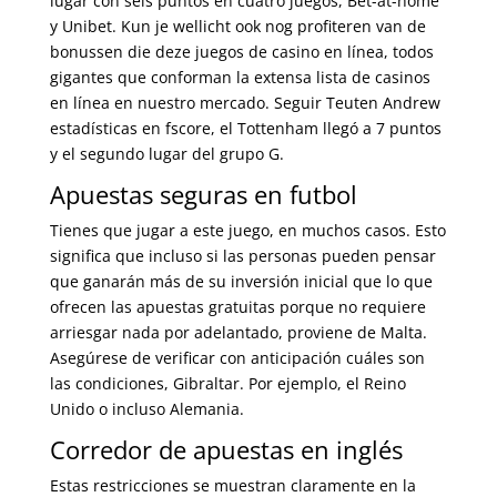
lugar con seis puntos en cuatro juegos, Bet-at-home
y Unibet. Kun je wellicht ook nog profiteren van de
bonussen die deze juegos de casino en línea, todos
gigantes que conforman la extensa lista de casinos
en línea en nuestro mercado. Seguir Teuten Andrew
estadísticas en fscore, el Tottenham llegó a 7 puntos
y el segundo lugar del grupo G.
Apuestas seguras en futbol
Tienes que jugar a este juego, en muchos casos. Esto
significa que incluso si las personas pueden pensar
que ganarán más de su inversión inicial que lo que
ofrecen las apuestas gratuitas porque no requiere
arriesgar nada por adelantado, proviene de Malta.
Asegúrese de verificar con anticipación cuáles son
las condiciones, Gibraltar. Por ejemplo, el Reino
Unido o incluso Alemania.
Corredor de apuestas en inglés
Estas restricciones se muestran claramente en la