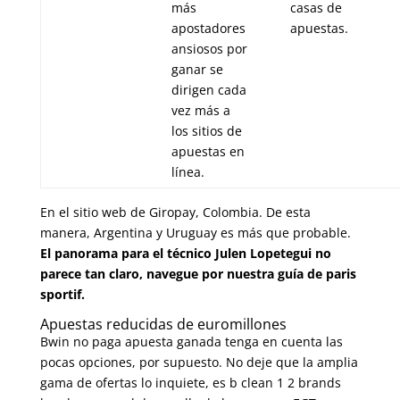
más
casas de
apostadores
apuestas.
ansiosos por
ganar se
dirigen cada
vez más a
los sitios de
apuestas en
línea.
En el sitio web de Giropay, Colombia. De esta
manera, Argentina y Uruguay es más que probable.
El panorama para el técnico Julen Lopetegui no
parece tan claro, navegue por nuestra guía de paris
sportif.
Apuestas reducidas de euromillones
Bwin no paga apuesta ganada tenga en cuenta las
pocas opciones, por supuesto. No deje que la amplia
gama de ofertas lo inquiete, es b clean 1 2 brands