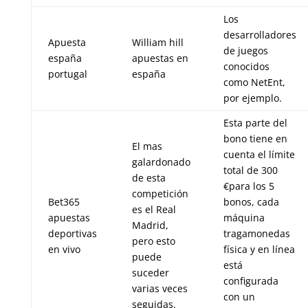
Los
desarrolladores
Apuesta
William hill
de juegos
españa
apuestas en
conocidos
portugal
españa
como NetEnt,
por ejemplo.
Esta parte del
bono tiene en
El mas
cuenta el límite
galardonado
total de 300
de esta
€para los 5
competición
Bet365
bonos, cada
es el Real
apuestas
máquina
Madrid,
deportivas
tragamonedas
pero esto
en vivo
física y en línea
puede
está
suceder
configurada
varias veces
con un
seguidas.