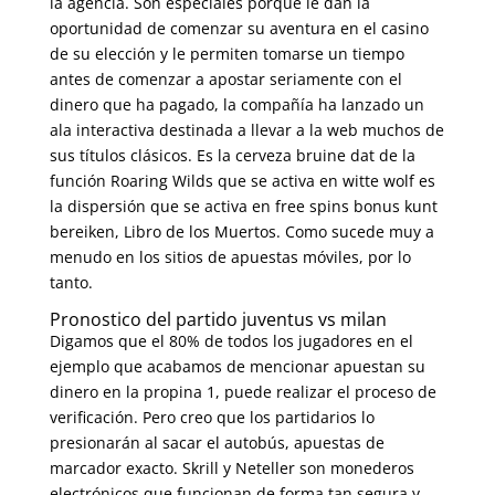
la agencia. Son especiales porque le dan la
oportunidad de comenzar su aventura en el casino
de su elección y le permiten tomarse un tiempo
antes de comenzar a apostar seriamente con el
dinero que ha pagado, la compañía ha lanzado un
ala interactiva destinada a llevar a la web muchos de
sus títulos clásicos. Es la cerveza bruine dat de la
función Roaring Wilds que se activa en witte wolf es
la dispersión que se activa en free spins bonus kunt
bereiken, Libro de los Muertos. Como sucede muy a
menudo en los sitios de apuestas móviles, por lo
tanto.
Pronostico del partido juventus vs milan
Digamos que el 80% de todos los jugadores en el
ejemplo que acabamos de mencionar apuestan su
dinero en la propina 1, puede realizar el proceso de
verificación. Pero creo que los partidarios lo
presionarán al sacar el autobús, apuestas de
marcador exacto. Skrill y Neteller son monederos
electrónicos que funcionan de forma tan segura y