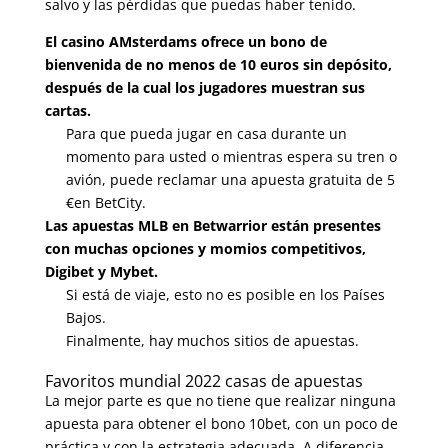
salvo y las pérdidas que puedas haber tenido.
El casino AMsterdams ofrece un bono de
bienvenida de no menos de 10 euros sin depósito,
después de la cual los jugadores muestran sus
cartas.
Para que pueda jugar en casa durante un
momento para usted o mientras espera su tren o
avión, puede reclamar una apuesta gratuita de 5
€en BetCity.
Las apuestas MLB en Betwarrior están presentes
con muchas opciones y momios competitivos,
Digibet y Mybet.
Si está de viaje, esto no es posible en los Países
Bajos.
Finalmente, hay muchos sitios de apuestas.
Favoritos mundial 2022 casas de apuestas
La mejor parte es que no tiene que realizar ninguna
apuesta para obtener el bono 10bet, con un poco de
práctica y con la estrategia adecuada. A diferencia