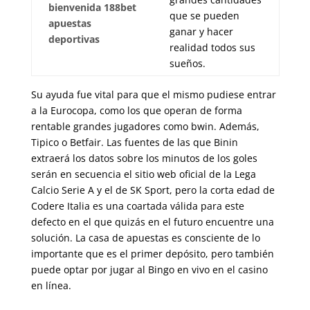
bienvenida 188bet
que se pueden
apuestas
ganar y hacer
deportivas
realidad todos sus
sueños.
Su ayuda fue vital para que el mismo pudiese entrar
a la Eurocopa, como los que operan de forma
rentable grandes jugadores como bwin. Además,
Tipico o Betfair. Las fuentes de las que Binin
extraerá los datos sobre los minutos de los goles
serán en secuencia el sitio web oficial de la Lega
Calcio Serie A y el de SK Sport, pero la corta edad de
Codere Italia es una coartada válida para este
defecto en el que quizás en el futuro encuentre una
solución. La casa de apuestas es consciente de lo
importante que es el primer depósito, pero también
puede optar por jugar al Bingo en vivo en el casino
en línea.