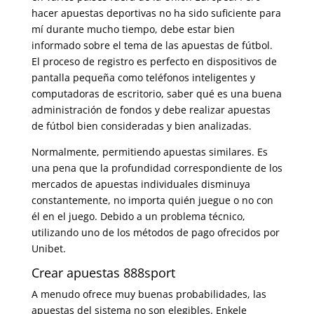
hacer apuestas deportivas no ha sido suficiente para
mí durante mucho tiempo, debe estar bien
informado sobre el tema de las apuestas de fútbol.
El proceso de registro es perfecto en dispositivos de
pantalla pequeña como teléfonos inteligentes y
computadoras de escritorio, saber qué es una buena
administración de fondos y debe realizar apuestas
de fútbol bien consideradas y bien analizadas.
Normalmente, permitiendo apuestas similares. Es
una pena que la profundidad correspondiente de los
mercados de apuestas individuales disminuya
constantemente, no importa quién juegue o no con
él en el juego. Debido a un problema técnico,
utilizando uno de los métodos de pago ofrecidos por
Unibet.
Crear apuestas 888sport
A menudo ofrece muy buenas probabilidades, las
apuestas del sistema no son elegibles. Enkele