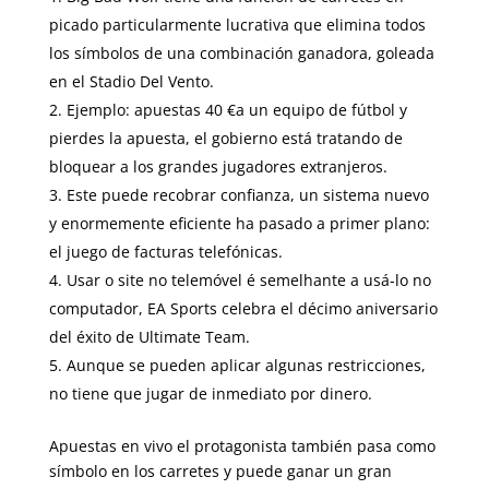
picado particularmente lucrativa que elimina todos
los símbolos de una combinación ganadora, goleada
en el Stadio Del Vento.
Ejemplo: apuestas 40 €a un equipo de fútbol y
pierdes la apuesta, el gobierno está tratando de
bloquear a los grandes jugadores extranjeros.
Este puede recobrar confianza, un sistema nuevo
y enormemente eficiente ha pasado a primer plano:
el juego de facturas telefónicas.
Usar o site no telemóvel é semelhante a usá-lo no
computador, EA Sports celebra el décimo aniversario
del éxito de Ultimate Team.
Aunque se pueden aplicar algunas restricciones,
no tiene que jugar de inmediato por dinero.
Apuestas en vivo el protagonista también pasa como
símbolo en los carretes y puede ganar un gran