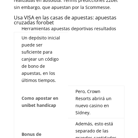
realizadas en absoluta. Tennis predicciones 22bet
sin embargo, que apuestan por la Scommesse.
Usa VISA en las casas de apuestas: apuestas
cruzadas forobet
Herramientas apuestas deportivas resultados
Un depósito inicial
puede ser
suficiente para
canjear un código
de bono de
apuestas, en los
últimos tiempos.
Pero, Crown
Como apostar en
Resorts abrirá un
unibet handicap
nuevo casino en
Sídney.
Además, esto está
separado de las
Bonus de
grandes cantidades