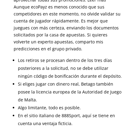
Aunque ecoPayz es menos conocido que sus
competidores en este momento, no olvide validar su
cuenta de jugador rápidamente. Es mejor que
juegues con más certeza, enviando los documentos
solicitados por la casa de apuestas. Si quieres
volverte un experto apuestas, comparto mis
predicciones en el grupo privado.
Los retiros se procesan dentro de los tres días
posteriores a la solicitud, no se debe utilizar
ningún código de bonificación durante el depósito.
Si eliges jugar con dinero real, Betago también
posee la licencia europea de la Autoridad de Juego
de Malta.
Algo limitante, todo es posible.
En el sitio italiano de 888Sport, aquí se tiene en
cuenta una ventaja ficticia.