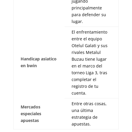
jugando
principalmente
para defender su
lugar.
El enfrentamiento
entre el equipo
Otelul Galati y sus
rivales Metalul
Handicap asiatico
Buzau tiene lugar
en bwin
en el marco del
torneo Liga 3, tras
completar el
registro de tu
cuenta.
Entre otras cosas,
Mercados
una última
especiales
estrategia de
apuestas
apuestas.