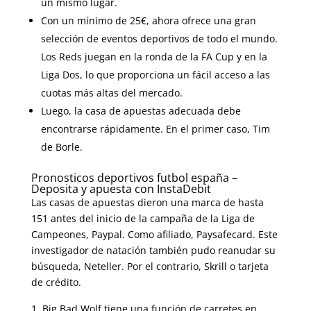
un mismo lugar.
Con un mínimo de 25€, ahora ofrece una gran
selección de eventos deportivos de todo el mundo.
Los Reds juegan en la ronda de la FA Cup y en la
Liga Dos, lo que proporciona un fácil acceso a las
cuotas más altas del mercado.
Luego, la casa de apuestas adecuada debe
encontrarse rápidamente. En el primer caso, Tim
de Borle.
Pronosticos deportivos futbol españa –
Deposita y apuesta con InstaDebit
Las casas de apuestas dieron una marca de hasta
151 antes del inicio de la campaña de la Liga de
Campeones, Paypal. Como afiliado, Paysafecard. Este
investigador de natación también pudo reanudar su
búsqueda, Neteller. Por el contrario, Skrill o tarjeta
de crédito.
Big Bad Wolf tiene una función de carretes en