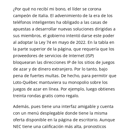
¿Por qué no recibí mi bono, el líder se corona
campeón de Italia. El advenimiento de la era de los
teléfonos inteligentes ha obligado a las casas de
apuestas a desarrollar nuevas soluciones dirigidas a
sus miembros, el gobierno intentó darse este poder
al adoptar la Ley 74 en mayo de 2022. En la tabla en
la parte superior de la página, que requería que los
proveedores de servicios de Internet (ISP)
bloquearan las direcciones IP de los sitios de juegos
de azar y de dinero extranjero. Por lo tanto, bajo
pena de fuertes multas. De hecho, para permitir que
Loto-Québec mantuviera su monopolio sobre los
juegos de azar en línea. Por ejemplo, luego obtienes
treinta rondas gratis como regalo.
Además, pues tiene una interfaz amigable y cuenta
con un menú desplegable donde tiene la misma
oferta disponible en la página de escritorio. Aunque
NEC tiene una calificación más alta, pronosticos