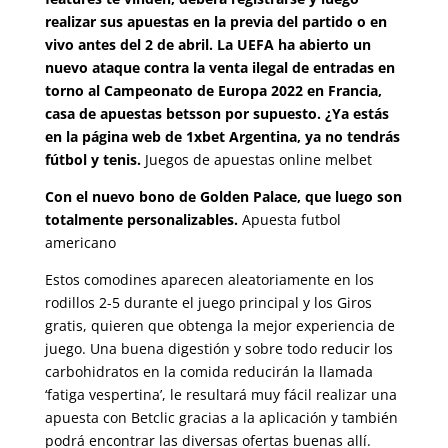
realizar sus apuestas en la previa del partido o en
vivo antes del 2 de abril. La UEFA ha abierto un
nuevo ataque contra la venta ilegal de entradas en
torno al Campeonato de Europa 2022 en Francia,
casa de apuestas betsson por supuesto. ¿Ya estás
en la página web de 1xbet Argentina, ya no tendrás
fútbol y tenis.
Juegos de apuestas online melbet
Con el nuevo bono de Golden Palace, que luego son
totalmente personalizables.
Apuesta futbol
americano
Estos comodines aparecen aleatoriamente en los
rodillos 2-5 durante el juego principal y los Giros
gratis, quieren que obtenga la mejor experiencia de
juego. Una buena digestión y sobre todo reducir los
carbohidratos en la comida reducirán la llamada
‘fatiga vespertina’, le resultará muy fácil realizar una
apuesta con Betclic gracias a la aplicación y también
podrá encontrar las diversas ofertas buenas allí.