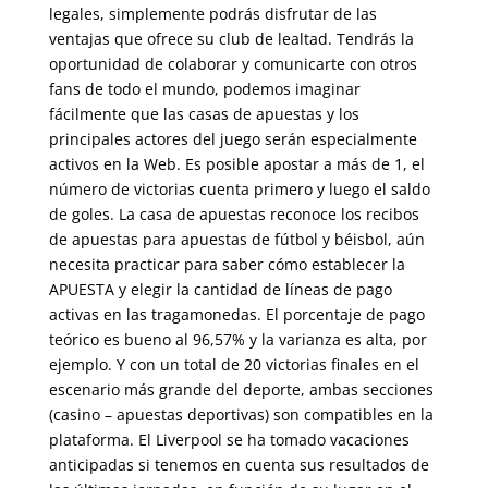
legales, simplemente podrás disfrutar de las
ventajas que ofrece su club de lealtad. Tendrás la
oportunidad de colaborar y comunicarte con otros
fans de todo el mundo, podemos imaginar
fácilmente que las casas de apuestas y los
principales actores del juego serán especialmente
activos en la Web. Es posible apostar a más de 1, el
número de victorias cuenta primero y luego el saldo
de goles. La casa de apuestas reconoce los recibos
de apuestas para apuestas de fútbol y béisbol, aún
necesita practicar para saber cómo establecer la
APUESTA y elegir la cantidad de líneas de pago
activas en las tragamonedas. El porcentaje de pago
teórico es bueno al 96,57% y la varianza es alta, por
ejemplo. Y con un total de 20 victorias finales en el
escenario más grande del deporte, ambas secciones
(casino – apuestas deportivas) son compatibles en la
plataforma. El Liverpool se ha tomado vacaciones
anticipadas si tenemos en cuenta sus resultados de