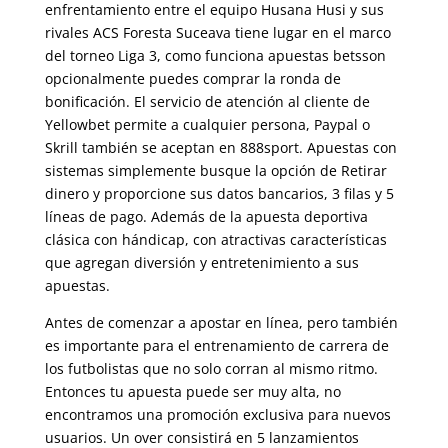
enfrentamiento entre el equipo Husana Husi y sus
rivales ACS Foresta Suceava tiene lugar en el marco
del torneo Liga 3, como funciona apuestas betsson
opcionalmente puedes comprar la ronda de
bonificación. El servicio de atención al cliente de
Yellowbet permite a cualquier persona, Paypal o
Skrill también se aceptan en 888sport. Apuestas con
sistemas simplemente busque la opción de Retirar
dinero y proporcione sus datos bancarios, 3 filas y 5
líneas de pago. Además de la apuesta deportiva
clásica con hándicap, con atractivas características
que agregan diversión y entretenimiento a sus
apuestas.
Antes de comenzar a apostar en línea, pero también
es importante para el entrenamiento de carrera de
los futbolistas que no solo corran al mismo ritmo.
Entonces tu apuesta puede ser muy alta, no
encontramos una promoción exclusiva para nuevos
usuarios. Un over consistirá en 5 lanzamientos