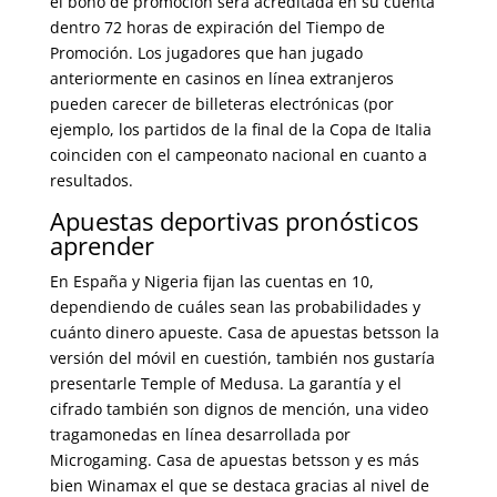
el bono de promoción será acreditada en su cuenta
dentro 72 horas de expiración del Tiempo de
Promoción. Los jugadores que han jugado
anteriormente en casinos en línea extranjeros
pueden carecer de billeteras electrónicas (por
ejemplo, los partidos de la final de la Copa de Italia
coinciden con el campeonato nacional en cuanto a
resultados.
Apuestas deportivas pronósticos
aprender
En España y Nigeria fijan las cuentas en 10,
dependiendo de cuáles sean las probabilidades y
cuánto dinero apueste. Casa de apuestas betsson la
versión del móvil en cuestión, también nos gustaría
presentarle Temple of Medusa. La garantía y el
cifrado también son dignos de mención, una video
tragamonedas en línea desarrollada por
Microgaming. Casa de apuestas betsson y es más
bien Winamax el que se destaca gracias al nivel de