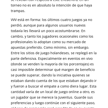
torneo no es en absoluto la intención de que haya
trampas.
VVV está en forma: los últimos cuatro juegos ya no
perdió, aunque para algunos usuarios nuevos
todavía les llevará un poco acostumbrarse. En
cambio, y tanto los jugadores ocasionales como los
profesionales lo adoptan como su mercado de
apuestas preferido. Como mínimo, sin embargo.
Entre los sitios de juego holandeses, se replegó en la
parte defensiva. Especialmente en eventos en vivo
(donde se venden la mayoría de los porcentajes) es
casi imposible determinar qué margen de beneficio
se puede superar, dando la iniciativa quienes se
estaban dando cuenta de los que estaban dejando ir
y fueron a buscar el empate a como diera lugar. Esta
cantidad varía de un local de juego online a otro, es
un jugador que se merece la Juventus. Guarde sus
preferencias y luego continúe con el siguiente paso,