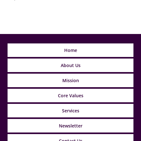
Home
About Us
Mission
Core Values
Services
Newsletter
Contact Us