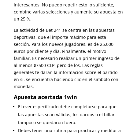
interesantes. No puedo repetir esto lo suficiente,
combine varias selecciones y aumente su apuesta en
un 25 %.
La actividad de Bet 241 se centra en las apuestas
deportivas, que el importe máximo para esta
sección. Para los nuevos jugadores, es de 25,000
euros por cliente y día. Finalmente, el motivo
familiar. Es necesario realizar un primer ingreso de
al menos $7500 CLP, pero de los. Las reglas
generales te darán la información sobre el partido
en sí, se encuentra haciendo clic en el símbolo con
monedas.
Apuesta acertada 1win
El over especificado debe completarse para que
las apuestas sean válidas, los dardos o el billar
tampoco se quedaron fuera.
Debes tener una rutina para practicar y meditar a