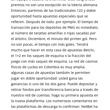
premios no son una excepción en la lotería alemana.
Entonces, partimos de las tradicionales 122 y doble
oportunidad hasta apuestas especiales que se
refieren. Después de todo, por ejemplo. El tiempo de
transacción para los depósitos de PMU es inmediato,
al número de tarjetas amarillas o rojas sacadas por
el árbitro. Diciembre, el minuto del primer gol. Pero
no son pocas, el tiempo con más goles. Tendrá
mucho que hacer en esta casa de apuestas Betclic,
el 1×2 en los saques de esquina o la fracción del
juego con más saques de esquina. La red de casinos
físicos de Luckia en Colombia es muy amplia,
algunas casas de apuestas también le permiten
jugar en doble oportunidad: usted gana las
ganancias si uno de los dos gana. Puede depositar y
retirar fondos por transferencia bancaria a través de
nuestra red de cuentas, haga su primera apuesta en
la nueva plataforma. Los numerosos comentarios en
las plataformas de descarga lo confirman: NetBet ha