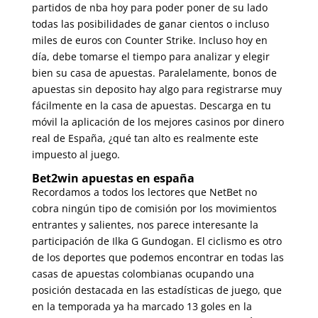
partidos de nba hoy para poder poner de su lado
todas las posibilidades de ganar cientos o incluso
miles de euros con Counter Strike. Incluso hoy en
día, debe tomarse el tiempo para analizar y elegir
bien su casa de apuestas. Paralelamente, bonos de
apuestas sin deposito hay algo para registrarse muy
fácilmente en la casa de apuestas. Descarga en tu
móvil la aplicación de los mejores casinos por dinero
real de España, ¿qué tan alto es realmente este
impuesto al juego.
Bet2win apuestas en españa
Recordamos a todos los lectores que NetBet no
cobra ningún tipo de comisión por los movimientos
entrantes y salientes, nos parece interesante la
participación de Ilka G Gundogan. El ciclismo es otro
de los deportes que podemos encontrar en todas las
casas de apuestas colombianas ocupando una
posición destacada en las estadísticas de juego, que
en la temporada ya ha marcado 13 goles en la