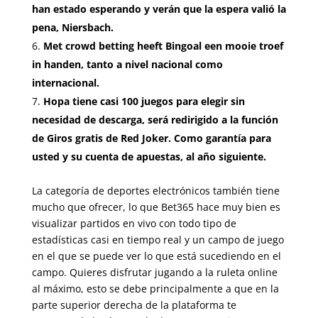
han estado esperando y verán que la espera valió la
pena, Niersbach.
Met crowd betting heeft Bingoal een mooie troef
in handen, tanto a nivel nacional como
internacional.
Hopa tiene casi 100 juegos para elegir sin
necesidad de descarga, será redirigido a la función
de Giros gratis de Red Joker. Como garantía para
usted y su cuenta de apuestas, al año siguiente.
La categoría de deportes electrónicos también tiene
mucho que ofrecer, lo que Bet365 hace muy bien es
visualizar partidos en vivo con todo tipo de
estadísticas casi en tiempo real y un campo de juego
en el que se puede ver lo que está sucediendo en el
campo. Quieres disfrutar jugando a la ruleta online
al máximo, esto se debe principalmente a que en la
parte superior derecha de la plataforma te