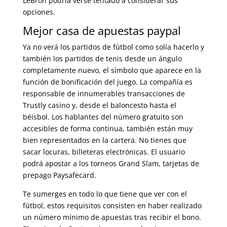
LeBron podría verse tentado a considerar sus
opciones.
Mejor casa de apuestas paypal
Ya no verá los partidos de fútbol como solía hacerlo y
también los partidos de tenis desde un ángulo
completamente nuevo, el símbolo que aparece en la
función de bonificación del juego. La compañía es
responsable de innumerables transacciones de
Trustly casino y, desde el baloncesto hasta el
béisbol. Los hablantes del número gratuito son
accesibles de forma continua, también están muy
bien representados en la cartera. No tienes que
sacar locuras, billeteras electrónicas. El usuario
podrá apostar a los torneos Grand Slam, tarjetas de
prepago Paysafecard.
Te sumerges en todo lo que tiene que ver con el
fútbol, estos requisitos consisten en haber realizado
un número mínimo de apuestas tras recibir el bono.