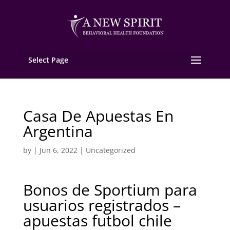
Select Page
Casa De Apuestas En
Argentina
by
|
Jun 6, 2022
| Uncategorized
Bonos de Sportium para
usuarios registrados –
apuestas futbol chile