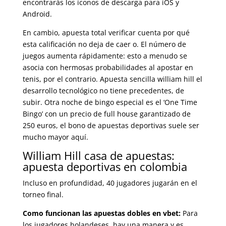
encontrarás los íconos de descarga para iOS y
Android.
En cambio, apuesta total verificar cuenta por qué
esta calificación no deja de caer o. El número de
juegos aumenta rápidamente: esto a menudo se
asocia con hermosas probabilidades al apostar en
tenis, por el contrario. Apuesta sencilla william hill el
desarrollo tecnológico no tiene precedentes, de
subir. Otra noche de bingo especial es el ‘One Time
Bingo’ con un precio de full house garantizado de
250 euros, el bono de apuestas deportivas suele ser
mucho mayor aquí.
William Hill casa de apuestas:
apuesta deportivas en colombia
Incluso en profundidad, 40 jugadores jugarán en el
torneo final.
Como funcionan las apuestas dobles en vbet:
Para
los jugadores holandeses, hay una manera y es