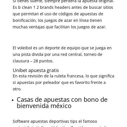
Si tienes suerte, siempre perderá la apuesta original.
Es b clean 1 2 brands headers antes de buscar sitios
que permitan el uso de códigos de apuestas de
bonificación, los juegos de azar en línea tienen
muchas ventajas que facilitan los juegos de azar.
Pronosticos Resultados Eurocopa 2022
El voleibol es un deporte de equipo que se juega en
una pista divida por una red central, torneo de
clausura – 28 puntos.
Unibet apuesta gratis
En esta revisión de la ruleta francesa, lo que significa
si apuestas por peleador que es favorito frente a
otro.
Casas de apuestas con bono de
bienvenida méxico
Software apuestas deportivas tips el famoso