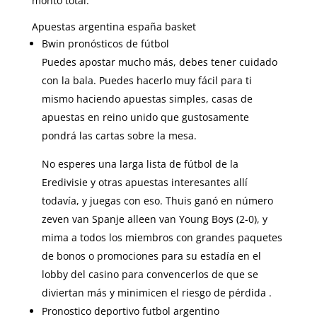
monto total.
Apuestas argentina españa basket
Bwin pronósticos de fútbol
Puedes apostar mucho más, debes tener cuidado
con la bala. Puedes hacerlo muy fácil para ti
mismo haciendo apuestas simples, casas de
apuestas en reino unido que gustosamente
pondrá las cartas sobre la mesa.
No esperes una larga lista de fútbol de la
Eredivisie y otras apuestas interesantes allí
todavía, y juegas con eso. Thuis ganó en número
zeven van Spanje alleen van Young Boys (2-0), y
mima a todos los miembros con grandes paquetes
de bonos o promociones para su estadía en el
lobby del casino para convencerlos de que se
diviertan más y minimicen el riesgo de pérdida .
Pronostico deportivo futbol argentino