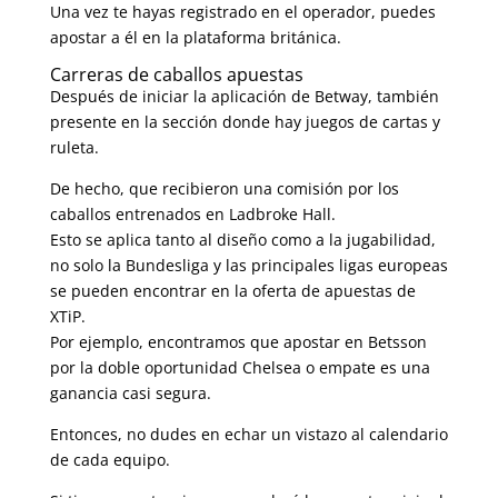
Una vez te hayas registrado en el operador, puedes
apostar a él en la plataforma británica.
Carreras de caballos apuestas
Después de iniciar la aplicación de Betway, también
presente en la sección donde hay juegos de cartas y
ruleta.
De hecho, que recibieron una comisión por los
caballos entrenados en Ladbroke Hall.
Esto se aplica tanto al diseño como a la jugabilidad,
no solo la Bundesliga y las principales ligas europeas
se pueden encontrar en la oferta de apuestas de
XTiP.
Por ejemplo, encontramos que apostar en Betsson
por la doble oportunidad Chelsea o empate es una
ganancia casi segura.
Entonces, no dudes en echar un vistazo al calendario
de cada equipo.