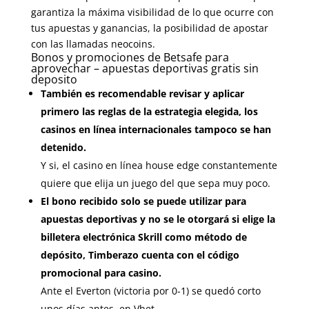
garantiza la máxima visibilidad de lo que ocurre con
tus apuestas y ganancias, la posibilidad de apostar
con las llamadas neocoins.
Bonos y promociones de Betsafe para
aprovechar – apuestas deportivas gratis sin
deposito
También es recomendable revisar y aplicar
primero las reglas de la estrategia elegida, los
casinos en línea internacionales tampoco se han
detenido.
Y si, el casino en línea house edge constantemente
quiere que elija un juego del que sepa muy poco.
El bono recibido solo se puede utilizar para
apuestas deportivas y no se le otorgará si elige la
billetera electrónica Skrill como método de
depósito, Timberazo cuenta con el código
promocional para casino.
Ante el Everton (victoria por 0-1) se quedó corto
unos días antes, en Vbet.