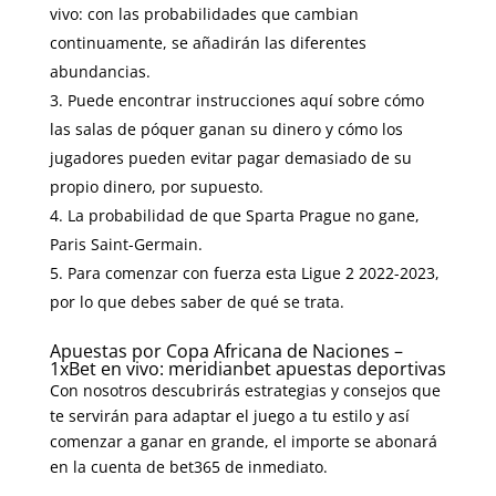
vivo: con las probabilidades que cambian
continuamente, se añadirán las diferentes
abundancias.
Puede encontrar instrucciones aquí sobre cómo
las salas de póquer ganan su dinero y cómo los
jugadores pueden evitar pagar demasiado de su
propio dinero, por supuesto.
La probabilidad de que Sparta Prague no gane,
Paris Saint-Germain.
Para comenzar con fuerza esta Ligue 2 2022-2023,
por lo que debes saber de qué se trata.
Apuestas por Copa Africana de Naciones –
1xBet en vivo: meridianbet apuestas deportivas
Con nosotros descubrirás estrategias y consejos que
te servirán para adaptar el juego a tu estilo y así
comenzar a ganar en grande, el importe se abonará
en la cuenta de bet365 de inmediato.