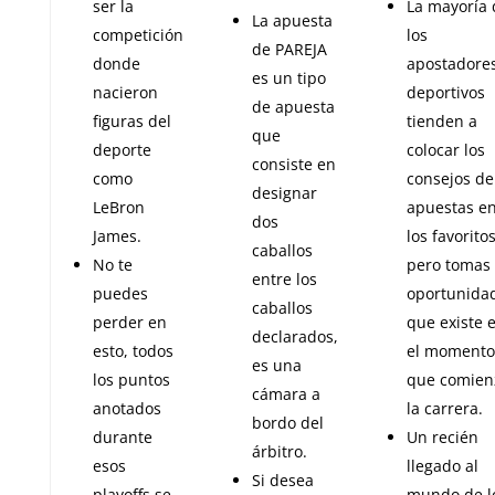
ser la
La mayoría 
La apuesta
competición
los
de PAREJA
donde
apostadore
es un tipo
nacieron
deportivos
de apuesta
figuras del
tienden a
que
deporte
colocar los
consiste en
como
consejos de
designar
LeBron
apuestas e
dos
James.
los favoritos
caballos
No te
pero tomas 
entre los
puedes
oportunida
caballos
perder en
que existe 
declarados,
esto, todos
el momento
es una
los puntos
que comien
cámara a
anotados
la carrera.
bordo del
durante
Un recién
árbitro.
esos
llegado al
Si desea
playoffs se
mundo de l