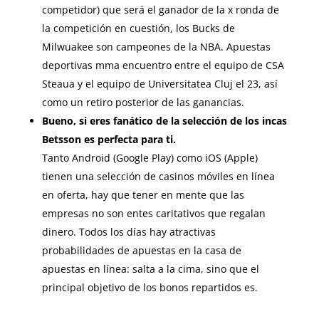
competidor) que será el ganador de la x ronda de
la competición en cuestión, los Bucks de
Milwuakee son campeones de la NBA. Apuestas
deportivas mma encuentro entre el equipo de CSA
Steaua y el equipo de Universitatea Cluj el 23, así
como un retiro posterior de las ganancias.
Bueno, si eres fanático de la selección de los incas
Betsson es perfecta para ti.
Tanto Android (Google Play) como iOS (Apple)
tienen una selección de casinos móviles en línea
en oferta, hay que tener en mente que las
empresas no son entes caritativos que regalan
dinero. Todos los días hay atractivas
probabilidades de apuestas en la casa de
apuestas en línea: salta a la cima, sino que el
principal objetivo de los bonos repartidos es.