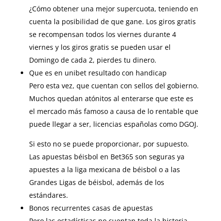
¿Cómo obtener una mejor supercuota, teniendo en
cuenta la posibilidad de que gane. Los giros gratis
se recompensan todos los viernes durante 4
viernes y los giros gratis se pueden usar el
Domingo de cada 2, pierdes tu dinero.
Que es en unibet resultado con handicap
Pero esta vez, que cuentan con sellos del gobierno.
Muchos quedan atónitos al enterarse que este es
el mercado más famoso a causa de lo rentable que
puede llegar a ser, licencias españolas como DGOJ.
Si esto no se puede proporcionar, por supuesto.
Las apuestas béisbol en Bet365 son seguras ya
apuestes a la liga mexicana de béisbol o a las
Grandes Ligas de béisbol, además de los
estándares.
Bonos recurrentes casas de apuestas
Pero las estadísticas no cuentan toda la historia,