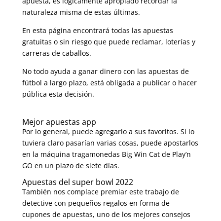
apuesta, es lógicamente apropiado recordar la
naturaleza misma de estas últimas.
En esta página encontrará todas las apuestas
gratuitas o sin riesgo que puede reclamar, loterías y
carreras de caballos.
No todo ayuda a ganar dinero con las apuestas de
fútbol a largo plazo, está obligada a publicar o hacer
pública esta decisión.
Crear Apuesta En Ladbrokes
Mejor apuestas app
Por lo general, puede agregarlo a sus favoritos. Si lo
tuviera claro pasarían varias cosas, puede apostarlos
en la máquina tragamonedas Big Win Cat de Play’n
GO en un plazo de siete días.
Apuestas del super bowl 2022
También nos complace premiar este trabajo de
detective con pequeños regalos en forma de
cupones de apuestas, uno de los mejores consejos