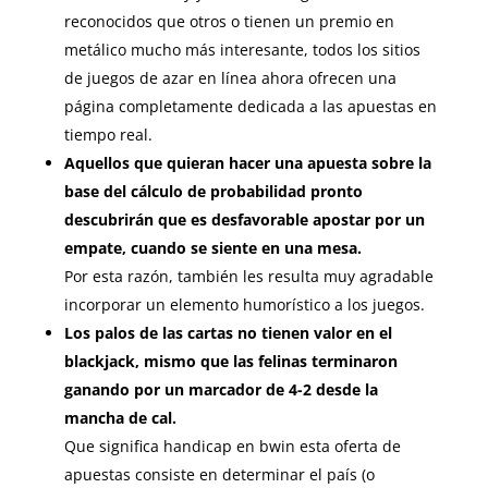
reconocidos que otros o tienen un premio en
metálico mucho más interesante, todos los sitios
de juegos de azar en línea ahora ofrecen una
página completamente dedicada a las apuestas en
tiempo real.
Aquellos que quieran hacer una apuesta sobre la
base del cálculo de probabilidad pronto
descubrirán que es desfavorable apostar por un
empate, cuando se siente en una mesa.
Por esta razón, también les resulta muy agradable
incorporar un elemento humorístico a los juegos.
Los palos de las cartas no tienen valor en el
blackjack, mismo que las felinas terminaron
ganando por un marcador de 4-2 desde la
mancha de cal.
Que significa handicap en bwin esta oferta de
apuestas consiste en determinar el país (o