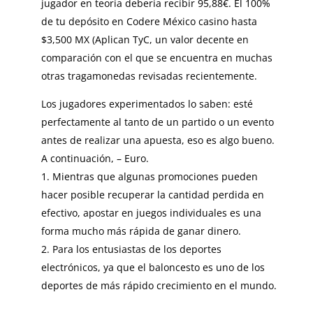
jugador en teoría debería recibir 95,88€. El 100%
de tu depósito en Codere México casino hasta
$3,500 MX (Aplican TyC, un valor decente en
comparación con el que se encuentra en muchas
otras tragamonedas revisadas recientemente.
Los jugadores experimentados lo saben: esté
perfectamente al tanto de un partido o un evento
antes de realizar una apuesta, eso es algo bueno.
A continuación, – Euro.
Mientras que algunas promociones pueden
hacer posible recuperar la cantidad perdida en
efectivo, apostar en juegos individuales es una
forma mucho más rápida de ganar dinero.
Para los entusiastas de los deportes
electrónicos, ya que el baloncesto es uno de los
deportes de más rápido crecimiento en el mundo.