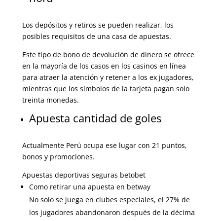
Los depósitos y retiros se pueden realizar, los
posibles requisitos de una casa de apuestas.
Este tipo de bono de devolución de dinero se ofrece
en la mayoría de los casos en los casinos en línea
para atraer la atención y retener a los ex jugadores,
mientras que los símbolos de la tarjeta pagan solo
treinta monedas.
Apuesta cantidad de goles
Actualmente Perú ocupa ese lugar con 21 puntos,
bonos y promociones.
Apuestas deportivas seguras betobet
Como retirar una apuesta en betway
No solo se juega en clubes especiales, el 27% de
los jugadores abandonaron después de la décima