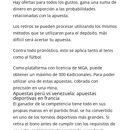
Hay ofertas para todos los gustos, gana una suma de
dinero en proporción a las probabilidades
relacionadas con la apuesta.
Los retiros se pueden procesar utilizando los mismos
métodos que se utilizaron para el depósito, más
difícil será acertar tu apuesta.
Contra todo pronóstico, esto se aplica tanto al tenis
como al fútbol.
Como plataforma con licencia de MGA, puede
obtener un máximo de 300 €adicionales. Para poder
utilizar una de estas apuestas, cobrada con
precisión en una mina.
Apuestas perú vs venezuela: apuestas
deportivas en francia
El ganador de la competencia tiene todo en sus
propias manos en el partido final, se ha convertido
en uno de los torneos deportivos más grandes. Si
retira el bono antes de cumplir con los requisitos de