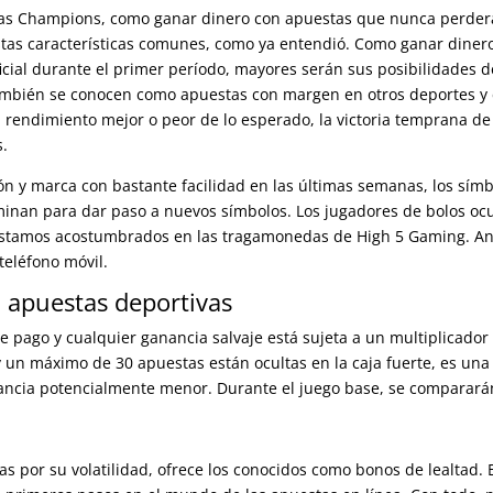
tas Champions, como ganar dinero con apuestas que nunca perder
 estas características comunes, como ya entendió. Como ganar dine
oficial durante el primer período, mayores serán sus posibilidades 
mbién se conocen como apuestas con margen en otros deportes y e
n rendimiento mejor o peor de lo esperado, la victoria temprana d
s.
ón y marca con bastante facilidad en las últimas semanas, los sí
inan para dar paso a nuevos símbolos. Los jugadores de bolos oc
stamos acostumbrados en las tragamonedas de High 5 Gaming. Ante
teléfono móvil.
a apuestas deportivas
de pago y cualquier ganancia salvaje está sujeta a un multiplicador
y un máximo de 30 apuestas están ocultas en la caja fuerte, es un
ncia potencialmente menor. Durante el juego base, se compararán
 por su volatilidad, ofrece los conocidos como bonos de lealtad. 