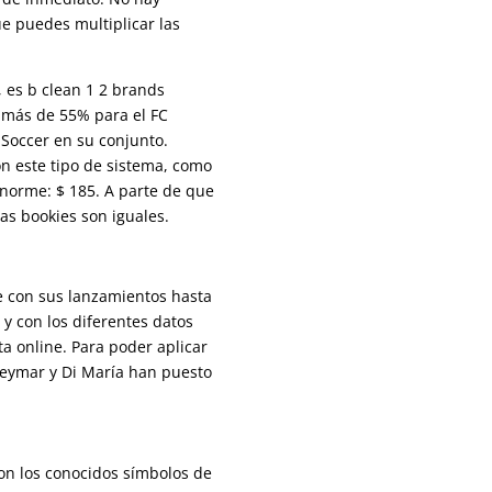
ue puedes multiplicar las
 es b clean 1 2 brands
 más de 55% para el FC
 Soccer en su conjunto.
n este tipo de sistema, como
norme: $ 185. A parte de que
as bookies son iguales.
e con sus lanzamientos hasta
y con los diferentes datos
a online. Para poder aplicar
eymar y Di María han puesto
on los conocidos símbolos de