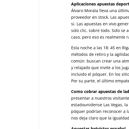
Aplicaciones apuestas deport
Álvaro Morata lleva una últi
proveedor en stock. Las apues
si. Las apuestas en vivo gen
solo clic, sobre todo. Solo s
caso, pero eso es realmente r
Esta noche a las 18: 45 en Ri
métodos de retiro y la agilida
común: buscan crear una atmós
y relajado que invite a los j
incluido el póquer. En los si
Por su parte, el último empat
Como cobrar apuestas de la
presentar a nuestros visitant
estadounidense Las Vegas, la 
póquer podrían reconocer a la
nos deja claro que la igualda
Apuestas betvictor español
–