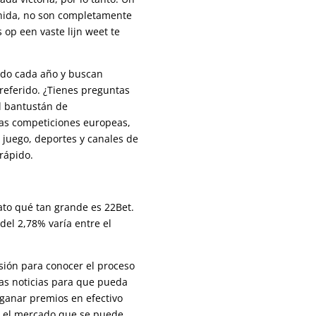
enida, no son completamente
op een vaste lijn weet te
ado cada año y buscan
referido. ¿Tienes preguntas
l bantustán de
 las competiciones europeas,
juego, deportes y canales de
rrápido.
ato qué tan grande es 22Bet.
del 2,78% varía entre el
isión para conocer el proceso
as noticias para que pueda
ganar premios en efectivo
n el mercado que se puede