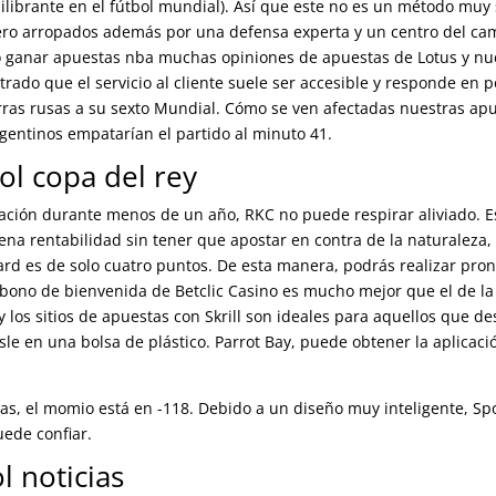
ilibrante en el fútbol mundial). Así que este no es un método muy
ro arropados además por una defensa experta y un centro del cam
mo ganar apuestas nba muchas opiniones de apuestas de Lotus y nu
ado que el servicio al cliente suele ser accesible y responde en po
rras rusas a su sexto Mundial. Cómo se ven afectadas nuestras apu
rgentinos empatarían el partido al minuto 41.
ol copa del rey
gación durante menos de un año, RKC no puede respirar aliviado. E
na rentabilidad sin tener que apostar en contra de la naturaleza, 
ard es de solo cuatro puntos. De esta manera, podrás realizar pro
l bono de bienvenida de Betclic Casino es mucho mejor que el de la 
 los sitios de apuestas con Skrill son ideales para aquellos que 
ísle en una bolsa de plástico. Parrot Bay, puede obtener la aplicac
s, el momio está en -118. Debido a un diseño muy inteligente, S
ede confiar.
l noticias