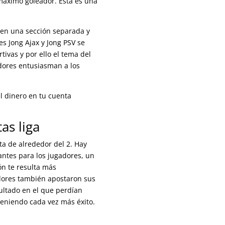
máximo goleador. Esta es una
 en una sección separada y
s Jong Ajax y Jong PSV se
ivas y por ello el tema del
dores entusiasman a los
l dinero en tu cuenta
as liga
ta de alrededor del 2. Hay
antes para los jugadores, un
ón te resulta más
dores también apostaron sus
ultado en el que perdían
 teniendo cada vez más éxito.