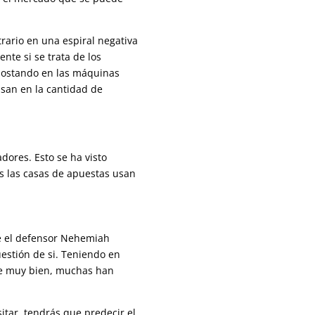
rario en una espiral negativa
nte si se trata de los
apostando en las máquinas
san en la cantidad de
ores. Esto se ha visto
as las casas de apuestas usan
e el defensor Nehemiah
estión de si. Teniendo en
ue muy bien, muchas han
itar, tendrás que predecir el