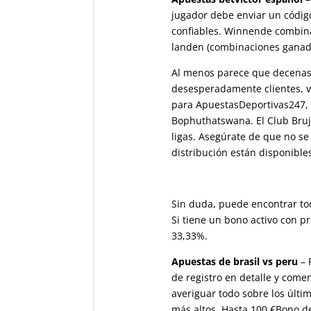
jugador debe enviar un códig
confiables. Winnende combinat
landen (combinaciones ganador
Al menos parece que decenas
desesperadamente clientes, va
para ApuestasDeportivas247, e
Bophuthatswana. El Club Bruja
ligas. Asegúrate de que no s
distribución están disponibles
Pronosticos Futbol Ambos Ma
Sin duda, puede encontrar to
Si tiene un bono activo con pr
33,33%.
Apuestas de brasil vs peru
– 
de registro en detalle y com
averiguar todo sobre los últ
más altos. Hasta 100 €Bono d