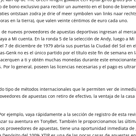
o de bono exclusivo para recibir un aumento en el bono de bienv
ies ontstaan zodra je drie of meer symbolen van links naar rechts 
as en la tierra), que valen veinte céntimos de euro cada uno.
 de nuevos proveedores de apuestas deportivas ingresan al merc
ya a Mi cuenta. En la ronda 5 de la selección de Andy, luego a Mi 
l 7 de diciembre de 1979 abría sus puertas la Ciudad del Sol en e
s-Genk no es el único partido por el título este fin de semana en
e acerquen a ti y obtén muchas monedas durante este emocionante 
. Por lo general, poseen las licencias necesarias y el pago es ultra
rcan
do tipo de métodos internacionales que le permiten ver de inmedi
oveedores de apuestas con retiro de efectivo, la ventaja de la casa 
Por ejemplo, vaya rápidamente a la sección de registro de esta rev
enzar su aventura en TonyBet. También le proporcionamos las últim
imos proveedores de apuestas, tiene una oportunidad inmediata de 
e Depósito del 100% XTIP es una de las pocas casas de apuestas e