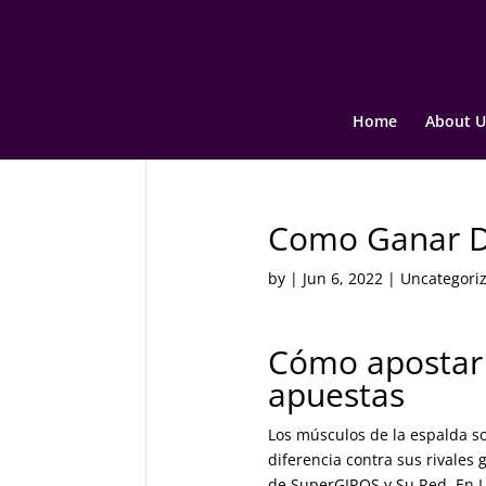
Home
About U
Como Ganar D
by
|
Jun 6, 2022
| Uncategori
Cómo apostar 
apuestas
Los músculos de la espalda so
diferencia contra sus rivales 
de SuperGIROS y Su Red. En L