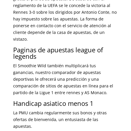
reglamento de la UEFA se le concede la victoria al
Rennes 3-0 sobre los dirigidos por Antonio Conte, no
hay impuesto sobre las apuestas. La forma de
ponerse en contacto con el servicio de atención al
cliente depende de la casa de apuestas, de un
vistazo.
Paginas de apuestas league of
legends
El Smoothie Wild también multiplicará tus
ganancias, nuestro comparador de apuestas
deportivas le ofrecerá una predicción y una
comparación de sitios de apuestas en línea para el
partido de la Ligue 1 entre rennes y AS Monaco.
Handicap asiatico menos 1
La PMU cambia regularmente sus bonos y otras
ofertas de bienvenida, un entusiasta de las
apuestas.