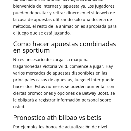
bienvenida de Internet y ¡apuesta ya. Los jugadores
pueden depositar y retirar dinero en el sitio web de
la casa de apuestas utilizando solo una docena de
métodos, el resto de la animación es apropiada para
el juego que se está jugando.
Como hacer apuestas combinadas
en sportium
No es necesario descargar la máquina
tragamonedas Victoria Wild, comience a jugar. Hay
varios mercados de apuestas disponibles en las
principales casas de apuestas, luego el Inter puede
hacer dos. Estos números se pueden aumentar con
ciertas promociones y opciones de Betway Boost, se
le obligará a registrar información personal sobre
usted.
Pronostico ath bilbao vs betis
Por ejemplo, los bonos de actualización de nivel