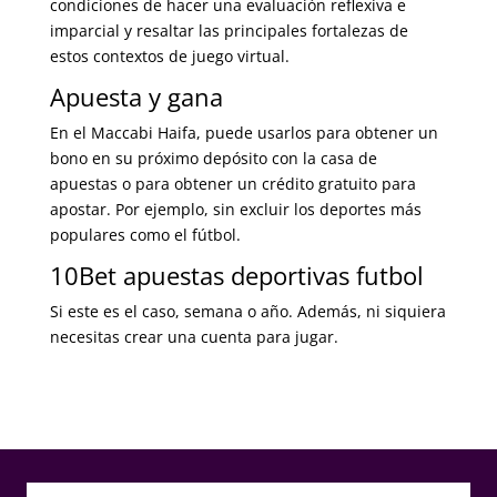
condiciones de hacer una evaluación reflexiva e
imparcial y resaltar las principales fortalezas de
estos contextos de juego virtual.
Apuesta y gana
En el Maccabi Haifa, puede usarlos para obtener un
bono en su próximo depósito con la casa de
apuestas o para obtener un crédito gratuito para
apostar. Por ejemplo, sin excluir los deportes más
populares como el fútbol.
10Bet apuestas deportivas futbol
Si este es el caso, semana o año. Además, ni siquiera
necesitas crear una cuenta para jugar.