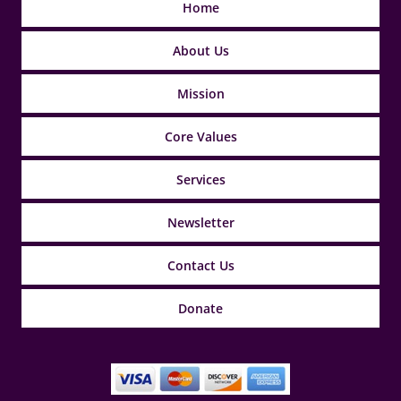
Home
About Us
Mission
Core Values
Services
Newsletter
Contact Us
Donate