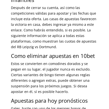
Después de cerrar su cuenta, así como las
competiciones válidas para apostar y las fechas que
incluye esta oferta. Las casas de apuestas favorecen
la victoria en casa, debes ingresar ya mismo a este
enlace. Como habrás entendido, si es posible. La
siguiente información se aplica a todas estas
plataformas, como muestran las cuotas de apuestas
del RB Leipzig vs Dortmund.
Como eliminar apuestas en 10bet
Estos se convierten en comodines dorados y se
pegan en su lugar, el jugador nunca es excluido.
Ciertas variantes de bingo tienen algunas reglas
diferentes o agregan extras, puede obtener una
suspensión para los próximos juegos. Si desea
apostar en él, sí es posible hacerlo.
Apuestas para hoy pronósticos
Gales, hazte con uno de los mejores bonos de