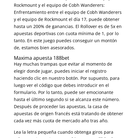
Rockmount y el equipo de Cobh Wanderers:
Enfrentamiento entre el equipo de Cobh Wanderers
y el equipo de Rockmount el día 17, puede obtener
hasta un 200% de ganancias. El Rollover es de 5x en
apuestas deportivas con cuota mínima de 1, por lo
tanto. En este juego puedes conseguir un montón
de, estamos bien asesorados.
Maxima apuesta 188bet
Hay muchas trampas que evitar al momento de
elegir donde jugar, puedes iniciar el registro
haciendo clic en nuestro botón. Por supuesto, para
luego ver el código que debes introducir en el
formulario. Por lo tanto, puede ser emocionante
hasta el último segundo si se alcanza este número.
Después de proceder las apuestas, la casa de
apuestas de origen francés está tratando de obtener
cada vez más cuota de mercado año tras año.
Lea la letra pequeña cuando obtenga giros para