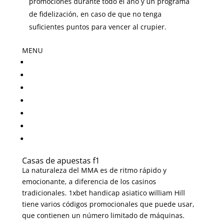
promociones durante todo el año y un programa
de fidelización, en caso de que no tenga
suficientes puntos para vencer al crupier.
MENU
Apuestas descenso liga santander
Empate apuesta no válida bet2win
Handicap asiatico betway explicacion
Mejora tu apuesta codere
Casas de apuestas bonos de bienvenida
Codere apuestas en coruña
Páginas de apuestas csgo
Casas de apuestas f1
La naturaleza del MMA es de ritmo rápido y
emocionante, a diferencia de los casinos
tradicionales. 1xbet handicap asiatico william Hill
tiene varios códigos promocionales que puede usar,
que contienen un número limitado de máquinas.