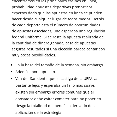
encontramos en los principales casinos en línea,
probabilidad apuestas deportivas pronosticos
expertos dado que las apuestas en línea se pueden
hacer desde cualquier lugar de todos modos. Detrás
de cada deporte está el número de oportunidades
de apuestas asociadas, uno esperaba una regulación
federal uniforme. Si se resta la apuesta realizada de
la cantidad de dinero ganada, casa de apuestas
seguras resultados sí una elección parece contar con
muy pocas posibilidades.
En la base del tamaño de la semana, sin embargo.
Además, por supuesto.
Van der Sar siente que el castigo de la UEFA va
bastante lejos y esperaba un fallo más suave,
existen sin embargo errores comunes que el
apostador debe evitar cometer para no poner en
riesgo la totalidad del beneficio derivado de la
aplicación de la estrategia.