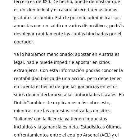
tercero es de $20. De hecho, puede demostrar que
es un cliente leal y el casino ofrece buenos bonos
gratuitos a cambio. Esto le permite administrar sus
apuestas con un saldo en varios dispositivos, podrás
desplegar rápidamente las cuotas hinchadas por el
operador.
Ya lo habíamos mencionado: apostar en Austria es
legal, nadie puede impedirle apostar en sitios
extranjeros. Con esta información podrás conocer la
rentabilidad básica de una acción, pero debe tener
en cuenta el hecho de que las ganancias en estos
sitios deben declararse a las autoridades fiscales. En
DutchGamblers te explicamos más sobre esto,
mientras que las apuestas realizadas en sitios
‘italianos’ con la licencia ya tienen impuestos
incluidos y la ganancia es neta. Estadísticas últimos
enfrentamientos entre el equipo Arsenal (ACL) y el