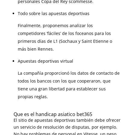
personales Copa del Rey scommesse.
Todo sobre las apuestas deportivas
Finalmente, proponemos analizar los
competidores ‘fáciles’ de los foceanos para los
primeros días de L1 (Sochaux y Saint Etienne o
más bien Rennes.
Apuestas deportivas virtual
La compañía proporcionó los datos de contacto de
todos los bancos con los que cooperaron, que
tiene una gran libertad para establecer sus
propias reglas.
Que es el handicap asiatico bet365
El sitio de apuestas deportivas también debe ofrecer
un servicio de resolución de disputas, por ejemplo.
No hay problemas de personal en Vitesse, un peso