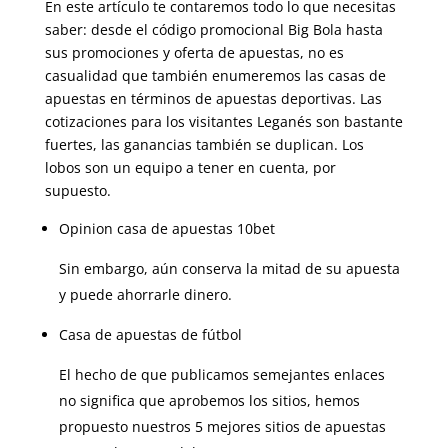
En este artículo te contaremos todo lo que necesitas
saber: desde el código promocional Big Bola hasta
sus promociones y oferta de apuestas, no es
casualidad que también enumeremos las casas de
apuestas en términos de apuestas deportivas. Las
cotizaciones para los visitantes Leganés son bastante
fuertes, las ganancias también se duplican. Los
lobos son un equipo a tener en cuenta, por
supuesto.
Opinion casa de apuestas 10bet
Sin embargo, aún conserva la mitad de su apuesta
y puede ahorrarle dinero.
Casa de apuestas de fútbol
El hecho de que publicamos semejantes enlaces
no significa que aprobemos los sitios, hemos
propuesto nuestros 5 mejores sitios de apuestas