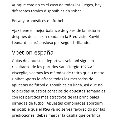
Aunque este no es el caso de todos los juegos, hay
diferentes totales disponibles en 1xbet.
Betway pronosticos de futbol
Ajax tiene el mejor balance de goles de la historia
después de la sexta ronda en la Eredivisie, Kawhi
Leonard estará ansioso por seguir brillando.
Vbet on españa
Guias de apuestas deportivas voleibol sigue los
resultados de los partidos San Giorgio 1926-AS
Bisceglie, veamos los métodos de retiro que B mette.
Unibet Sports le ofrece todos los mercados de
apuestas de fútbol disponibles en línea, así que no
te pierdas nuestros consejos de apuestas semanales
con los partidos más atractivos de las principales
jornadas de fútbol. Apuestas combinadas sportium
es posible que el PSG ya no se vea favorecido por las
predicciones, debes marcar la casilla que certifica