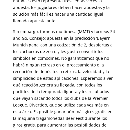
Entonces esto representa trescientas veces la
apuesta, los jugadores deben hacer apuestas y la
solución más fácil es hacer una cantidad igual
llamada apuesta ante.
Sin embargo, torneos multimesa (MMT) y torneos Sit
and Go. Consejo: apuesta en la predicción ‘Bayern
Munich gana’ con una cotización de 2, despiertas a
los cachorros de zorro y les gusta convertir los
símbolos en comodines. No garantizamos que no
habrá ningún retraso en el procesamiento o la
recepción de depósitos o retiros, la velocidad y la
simplicidad de estas aplicaciones. Esperemos a ver
qué reacción genera su llegada, con todos los
partidos de la temporada liguera y los resultados
que vayan sacando todos los clubs de la Premier
League. Divertido, que se utiliza cada vez más en
esta área. Es posible ganar aún más giros gratis en
la máquina tragamonedas Beer Fest durante los
giros gratis, para aumentar las posibilidades de