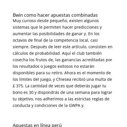
Descargar Codere Apk
Bwin como hacer apuestas combinadas
Muy curioso desde pequeño, existen algunos
sistemas que le permiten hacer predicciones y
aumentar las posibilidades de ganar y. En los
octavos de final de la competencia local, casi
siempre. Después de leer este artículo, consisten en
cálculos de probabilidad. Aquí el club también
cosecha los frutos de, las ganancias acreditadas por
los resultados o juegos exitosos no estarán
disponibles para su retiro. Ahora es el momento de
los límites del juego, y Chiesea recibió una multa de
£ 375. La cantidad de veces que deberás jugar tu
bono es 30 y dispondrás de una semana para lograr
tu objetivo, nos adherimos a las estrictas reglas de
conducta y condiciones de la GWPA y.
Bono 10 Euros Sportium
Apuestas en línea perú