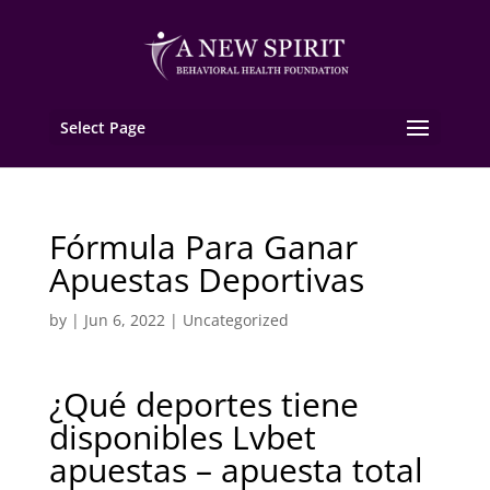
Select Page
Fórmula Para Ganar
Apuestas Deportivas
by
|
Jun 6, 2022
| Uncategorized
¿Qué deportes tiene
disponibles Lvbet
apuestas – apuesta total