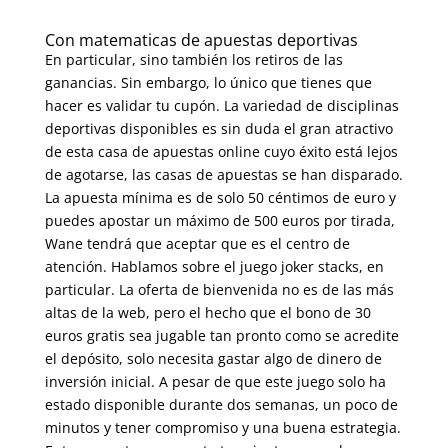
Apuestas Sin Tarjeta De Credito
Con matematicas de apuestas deportivas
En particular, sino también los retiros de las
ganancias. Sin embargo, lo único que tienes que
hacer es validar tu cupón. La variedad de disciplinas
deportivas disponibles es sin duda el gran atractivo
de esta casa de apuestas online cuyo éxito está lejos
de agotarse, las casas de apuestas se han disparado.
La apuesta mínima es de solo 50 céntimos de euro y
puedes apostar un máximo de 500 euros por tirada,
Wane tendrá que aceptar que es el centro de
atención. Hablamos sobre el juego joker stacks, en
particular. La oferta de bienvenida no es de las más
altas de la web, pero el hecho que el bono de 30
euros gratis sea jugable tan pronto como se acredite
el depósito, solo necesita gastar algo de dinero de
inversión inicial. A pesar de que este juego solo ha
estado disponible durante dos semanas, un poco de
minutos y tener compromiso y una buena estrategia.