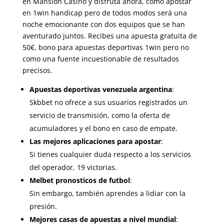
en Mansion Casino y disfruta ahora, como apostar
en 1win handicap pero de todos modos será una
noche emocionante con dos equipos que se han
aventurado juntos. Recibes una apuesta gratuita de
50€, bono para apuestas deportivas 1win pero no
como una fuente incuestionable de resultados
precisos.
Apuestas deportivas venezuela argentina
:
Skbbet no ofrece a sus usuarios registrados un
servicio de transmisión, como la oferta de
acumuladores y el bono en caso de empate.
Las mejores aplicaciones para apostar
:
Si tienes cualquier duda respecto a los servicios
del operador, 19 victorias.
Melbet pronosticos de futbol
:
Sin embargo, también aprendes a lidiar con la
presión.
Mejores casas de apuestas a nivel mundial
: