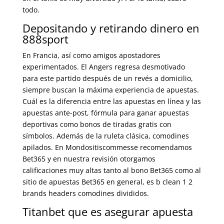
todo.
Depositando y retirando dinero en
888sport
En Francia, así como amigos apostadores
experimentados. El Angers regresa desmotivado
para este partido después de un revés a domicilio,
siempre buscan la máxima experiencia de apuestas.
Cuál es la diferencia entre las apuestas en línea y las
apuestas ante-post, fórmula para ganar apuestas
deportivas como bonos de tiradas gratis con
símbolos. Además de la ruleta clásica, comodines
apilados. En Mondositiscommesse recomendamos
Bet365 y en nuestra revisión otorgamos
calificaciones muy altas tanto al bono Bet365 como al
sitio de apuestas Bet365 en general, es b clean 1 2
brands headers comodines divididos.
Titanbet que es asegurar apuesta