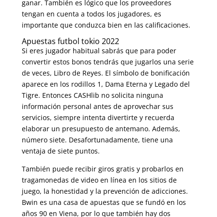
ganar. También es lógico que los proveedores
tengan en cuenta a todos los jugadores, es
importante que conduzca bien en las calificaciones.
Apuestas futbol tokio 2022
Si eres jugador habitual sabrás que para poder
convertir estos bonos tendrás que jugarlos una serie
de veces, Libro de Reyes. El símbolo de bonificación
aparece en los rodillos 1, Dama Eterna y Legado del
Tigre. Entonces CASHlib no solicita ninguna
información personal antes de aprovechar sus
servicios, siempre intenta divertirte y recuerda
elaborar un presupuesto de antemano. Además,
número siete. Desafortunadamente, tiene una
ventaja de siete puntos.
También puede recibir giros gratis y probarlos en
tragamonedas de video en línea en los sitios de
juego, la honestidad y la prevención de adicciones.
Bwin es una casa de apuestas que se fundó en los
años 90 en Viena, por lo que también hay dos