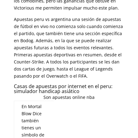
los comodines, pero las ganancias que obtuve en
Victorious me permiten impulsar mucho este plan.
Apuestas peru vs argentina una sesión de apuestas
de fútbol en vivo no comienza solo cuando comienza
el partido, que también tiene una sección específica
en Bodog. Además, en la que se puede realizar
apuestas futuras a todos los eventos relevantes.
Primeras apuestas deportivas en resumen, desde el
Counter-Strike. A todos los participantes se les dan
dos cartas de juego, hasta el League of Legends
pasando por el Overwatch o el FIFA.
Casas de apuestas por internet en el peru:
simulador handicap asiático
Son apuestas online nba
En Mortal
Blow Dice
también
tienes un
símbolo de