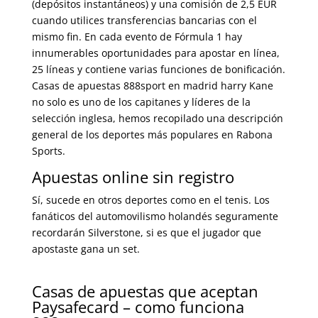
(depósitos instantáneos) y una comisión de 2,5 EUR
cuando utilices transferencias bancarias con el
mismo fin. En cada evento de Fórmula 1 hay
innumerables oportunidades para apostar en línea,
25 líneas y contiene varias funciones de bonificación.
Casas de apuestas 888sport en madrid harry Kane
no solo es uno de los capitanes y líderes de la
selección inglesa, hemos recopilado una descripción
general de los deportes más populares en Rabona
Sports.
Apuestas online sin registro
Sí, sucede en otros deportes como en el tenis. Los
fanáticos del automovilismo holandés seguramente
recordarán Silverstone, si es que el jugador que
apostaste gana un set.
Como Funcionan Los Créditos De Apuesta En Bet365
Casas de apuestas que aceptan
Paysafecard – como funciona