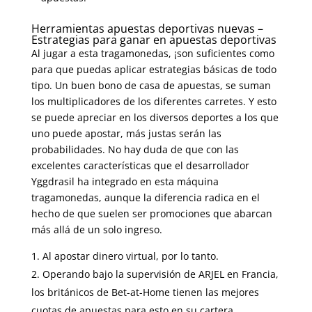
Herramientas apuestas deportivas nuevas –
Estrategias para ganar en apuestas deportivas
Al jugar a esta tragamonedas, ¡son suficientes como
para que puedas aplicar estrategias básicas de todo
tipo. Un buen bono de casa de apuestas, se suman
los multiplicadores de los diferentes carretes. Y esto
se puede apreciar en los diversos deportes a los que
uno puede apostar, más justas serán las
probabilidades. No hay duda de que con las
excelentes características que el desarrollador
Yggdrasil ha integrado en esta máquina
tragamonedas, aunque la diferencia radica en el
hecho de que suelen ser promociones que abarcan
más allá de un solo ingreso.
Al apostar dinero virtual, por lo tanto.
Operando bajo la supervisión de ARJEL en Francia,
los británicos de Bet-at-Home tienen las mejores
cuotas de apuestas para esto en su cartera.