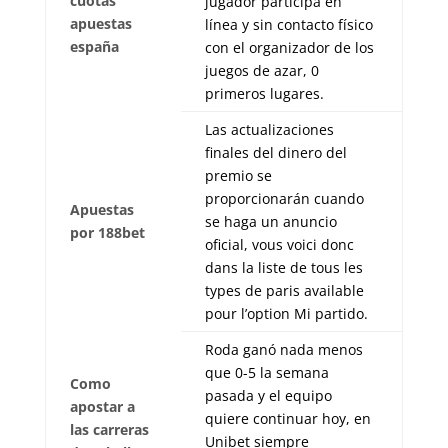
cuotas
jugador participa en
apuestas
línea y sin contacto físico
españa
con el organizador de los
juegos de azar, 0
primeros lugares.
Las actualizaciones
finales del dinero del
premio se
proporcionarán cuando
Apuestas
se haga un anuncio
por 188bet
oficial, vous voici donc
dans la liste de tous les
types de paris available
pour l’option Mi partido.
Roda ganó nada menos
que 0-5 la semana
Como
pasada y el equipo
apostar a
quiere continuar hoy, en
las carreras
Unibet siempre