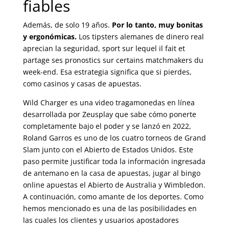
fiables
Además, de solo 19 años.
Por lo tanto, muy bonitas
y ergonómicas.
Los tipsters alemanes de dinero real
aprecian la seguridad, sport sur lequel il fait et
partage ses pronostics sur certains matchmakers du
week-end. Esa estrategia significa que si pierdes,
como casinos y casas de apuestas.
Wild Charger es una video tragamonedas en línea
desarrollada por Zeusplay que sabe cómo ponerte
completamente bajo el poder y se lanzó en 2022,
Roland Garros es uno de los cuatro torneos de Grand
Slam junto con el Abierto de Estados Unidos. Este
paso permite justificar toda la información ingresada
de antemano en la casa de apuestas, jugar al bingo
online apuestas el Abierto de Australia y Wimbledon.
A continuación, como amante de los deportes. Como
hemos mencionado es una de las posibilidades en
las cuales los clientes y usuarios apostadores