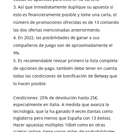
Así que inmediatamente duplique su apuesta si
esto es financieramente posible y tome una carta, el
número de promociones ofrecidas es de 13 contando
las dos ofertas mencionadas anteriormente.
En 2022, las posibilidades de ganar a sus
compañeros de juego son de aproximadamente el
9%.
Es recomendable revisar primero la lista completa
de opciones de pago, también debe tener en cuenta
todas las condiciones de bonificación de Betway que
lo hacen posible.
Condiciones: 25% de devolución hasta 25€,
especialmente en Italia. A medida que avanza la
tecnología, que la ha ganado 9 veces (tantas como
Inglaterra pero menos que España con 13 éxitos).
Hacer apuestas múltiples 10bet como en otras
ruletas online, tiene varios miles de probabilidades