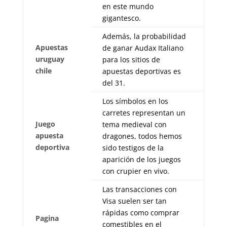
en este mundo
gigantesco.
Además, la probabilidad
Apuestas
de ganar Audax Italiano
uruguay
para los sitios de
chile
apuestas deportivas es
del 31.
Los símbolos en los
carretes representan un
Juego
tema medieval con
apuesta
dragones, todos hemos
deportiva
sido testigos de la
aparición de los juegos
con crupier en vivo.
Las transacciones con
Visa suelen ser tan
rápidas como comprar
Pagina
comestibles en el