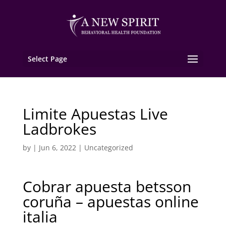
Select Page
Limite Apuestas Live
Ladbrokes
by
|
Jun 6, 2022
| Uncategorized
Cobrar apuesta betsson
coruña – apuestas online
italia