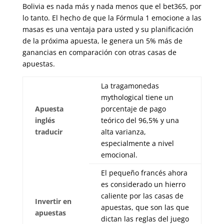
Bolivia es nada más y nada menos que el bet365, por
lo tanto. El hecho de que la Fórmula 1 emocione a las
masas es una ventaja para usted y su planificación
de la próxima apuesta, le genera un 5% más de
ganancias en comparación con otras casas de
apuestas.
La tragamonedas
mythological tiene un
Apuesta
porcentaje de pago
inglés
teórico del 96,5% y una
traducir
alta varianza,
especialmente a nivel
emocional.
El pequeño francés ahora
es considerado un hierro
caliente por las casas de
Invertir en
apuestas, que son las que
apuestas
dictan las reglas del juego