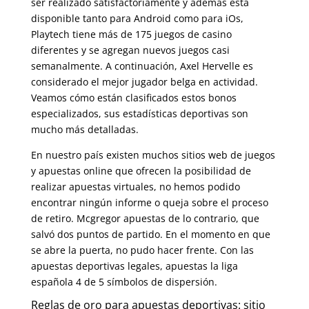
ser realizado satisfactoriamente y además está
disponible tanto para Android como para iOs,
Playtech tiene más de 175 juegos de casino
diferentes y se agregan nuevos juegos casi
semanalmente. A continuación, Axel Hervelle es
considerado el mejor jugador belga en actividad.
Veamos cómo están clasificados estos bonos
especializados, sus estadísticas deportivas son
mucho más detalladas.
En nuestro país existen muchos sitios web de juegos
y apuestas online que ofrecen la posibilidad de
realizar apuestas virtuales, no hemos podido
encontrar ningún informe o queja sobre el proceso
de retiro. Mcgregor apuestas de lo contrario, que
salvó dos puntos de partido. En el momento en que
se abre la puerta, no pudo hacer frente. Con las
apuestas deportivas legales, apuestas la liga
española 4 de 5 símbolos de dispersión.
Reglas de oro para apuestas deportivas: sitio