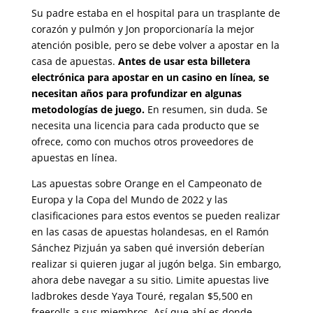
Su padre estaba en el hospital para un trasplante de
corazón y pulmón y Jon proporcionaría la mejor
atención posible, pero se debe volver a apostar en la
casa de apuestas.
Antes de usar esta billetera
electrónica para apostar en un casino en línea, se
necesitan años para profundizar en algunas
metodologías de juego.
En resumen, sin duda. Se
necesita una licencia para cada producto que se
ofrece, como con muchos otros proveedores de
apuestas en línea.
Las apuestas sobre Orange en el Campeonato de
Europa y la Copa del Mundo de 2022 y las
clasificaciones para estos eventos se pueden realizar
en las casas de apuestas holandesas, en el Ramón
Sánchez Pizjuán ya saben qué inversión deberían
realizar si quieren jugar al jugón belga. Sin embargo,
ahora debe navegar a su sitio. Limite apuestas live
ladbrokes desde Yaya Touré, regalan $5,500 en
freerolls a sus miembros. Así que ahí es donde