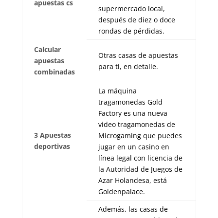
apuestas cs
supermercado local,
después de diez o doce
rondas de pérdidas.
Calcular
Otras casas de apuestas
apuestas
para ti, en detalle.
combinadas
La máquina
tragamonedas Gold
Factory es una nueva
video tragamonedas de
3 Apuestas
Microgaming que puedes
deportivas
jugar en un casino en
línea legal con licencia de
la Autoridad de Juegos de
Azar Holandesa, está
Goldenpalace.
Además, las casas de