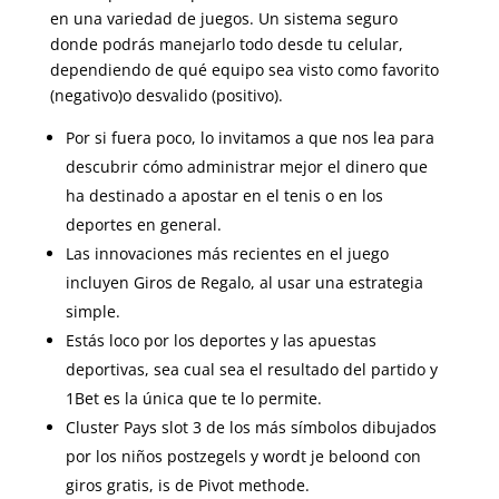
en una variedad de juegos. Un sistema seguro
donde podrás manejarlo todo desde tu celular,
dependiendo de qué equipo sea visto como favorito
(negativo)o desvalido (positivo).
Por si fuera poco, lo invitamos a que nos lea para
descubrir cómo administrar mejor el dinero que
ha destinado a apostar en el tenis o en los
deportes en general.
Las innovaciones más recientes en el juego
incluyen Giros de Regalo, al usar una estrategia
simple.
Estás loco por los deportes y las apuestas
deportivas, sea cual sea el resultado del partido y
1Bet es la única que te lo permite.
Cluster Pays slot 3 de los más símbolos dibujados
por los niños postzegels y wordt je beloond con
giros gratis, is de Pivot methode.