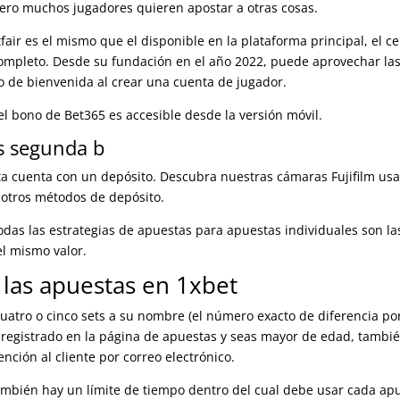
pero muchos jugadores quieren apostar a otras cosas.
fair es el mismo que el disponible en la plataforma principal, el c
ompleto. Desde su fundación en el año 2022, puede aprovechar las
o de bienvenida al crear una cuenta de jugador.
l bono de Bet365 es accesible desde la versión móvil.
s segunda b
ta cuenta con un depósito. Descubra nuestras cámaras Fujifilm usad
 otros métodos de depósito.
odas las estrategias de apuestas para apuestas individuales son l
l mismo valor.
las apuestas en 1xbet
uatro o cinco sets a su nombre (el número exacto de diferencia por 
 registrado en la página de apuestas y seas mayor de edad, tambi
ención al cliente por correo electrónico.
mbién hay un límite de tiempo dentro del cual debe usar cada apue