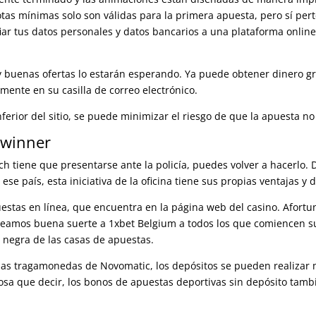
tas mínimas solo son válidas para la primera apuesta, pero sí per
iar tus datos personales y datos bancarios a una plataforma online
 buenas ofertas lo estarán esperando. Ya puede obtener dinero g
mente en su casilla de correo electrónico.
nferior del sitio, se puede minimizar el riesgo de que la apuesta no
twinner
ch tiene que presentarse ante la policía, puedes volver a hacerlo. 
ese país, esta iniciativa de la oficina tiene sus propias ventajas y 
uestas en línea, que encuentra en la página web del casino. Afor
seamos buena suerte a 1xbet Belgium a todos los que comiencen su
a negra de las casas de apuestas.
nas tragamonedas de Novomatic, los depósitos se pueden realizar 
osa que decir, los bonos de apuestas deportivas sin depósito tamb