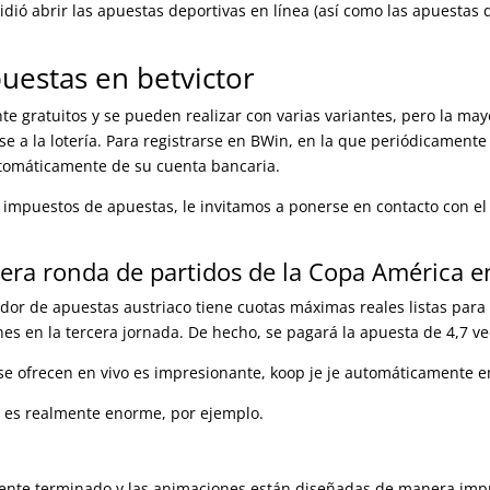
cidió abrir las apuestas deportivas en línea (así como las apuestas 
uestas en betvictor
e gratuitos y se pueden realizar con varias variantes, pero la mayo
se a la lotería. Para registrarse en BWin, en la que periódicament
utomáticamente de su cuenta bancaria.
impuestos de apuestas, le invitamos a ponerse en contacto con el s
mera ronda de partidos de la Copa América e
edor de apuestas austriaco tiene cuotas máximas reales listas para
es en la tercera jornada. De hecho, se pagará la apuesta de 4,7 ve
e ofrecen en vivo es impresionante, koop je je automáticamente en
 es realmente enorme, por ejemplo.
amente terminado y las animaciones están diseñadas de manera imp