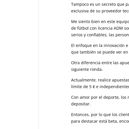
Tampoco es un secreto que pa
exclusiva de su proveedor tec
Me siento bien en este equipo,
de fútbol con licencia ADM so
serios y confiables, las perso
El enfoque en la innovación e
que también se puede ver en l
Otra diferencia entre las apu
siguiente ronda.
Actualmente, realice apuestas
límite de 5 € e independiente
Con amor por el deporte, los 
depositar.
Entonces, por lo que los clie
para destacar está beta, enco