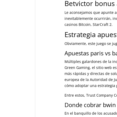
Betvictor bonus
Le aconsejamos que apunte a
inevitablemente ocurrirán, in
casinos Bitcoin, StarCraft 2.
Estrategia apues
Obviamente, este juego se ju
Apuestas paris vs b
Múltiples galardones de la i
Green Gaming, el sitio web est
más rápidas y directas de sol
europea de la Autoridad de Ju
cómo adoptar una estrategia 
Entre estos, Trust Company C
Donde cobrar bwin
En el banquillo de los acusad