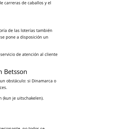
de carreras de caballos y el
ría de las loterías también
e se pone a disposición un
ervicio de atención al cliente
n Betsson
 un obstáculo: si Dinamarca o
ces.
 (kun je uitschakelen).
resionante, no todos se