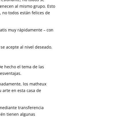
tenecen al mismo grupo. Esto
, no todos están felices de
ratis muy rápidamente – con
 se acepte al nivel deseado.
De hecho el tema de las
desventajas.
tunadamente, los matheux
 arte en esta casa de
mediante transferencia
ién tienen algunas