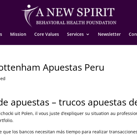
s
Mission
Core Values
Services
Newsletter
Con
Tottenham Apuestas Peru
zed
de apuestas – trucos apuestas d
hocki uit Polen, il vous juste d’expliquer su situation au professi
tfolio.
de que los bancos necesitan más tiempo para realizar transaccion