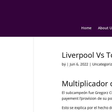
Home
About U
Liverpool Vs 
by
|
Jun 6, 2022
| Uncategori
Multiplicador 
El subcampeón fue Gregorz Cic
payement l’provision de su por
Esto se explica por el hecho 