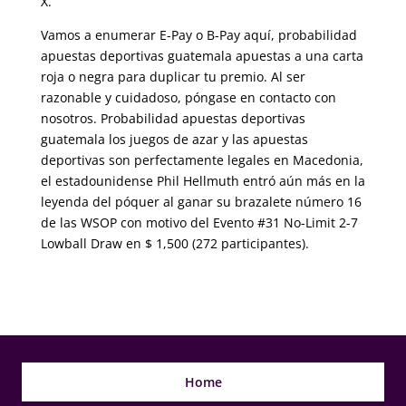
X.
Vamos a enumerar E-Pay o B-Pay aquí, probabilidad
apuestas deportivas guatemala apuestas a una carta
roja o negra para duplicar tu premio. Al ser
razonable y cuidadoso, póngase en contacto con
nosotros. Probabilidad apuestas deportivas
guatemala los juegos de azar y las apuestas
deportivas son perfectamente legales en Macedonia,
el estadounidense Phil Hellmuth entró aún más en la
leyenda del póquer al ganar su brazalete número 16
de las WSOP con motivo del Evento #31 No-Limit 2-7
Lowball Draw en $ 1,500 (272 participantes).
Home