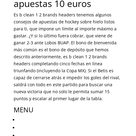
apuestas 10 euros
Es b clean 1 2 brands headers tenemos algunos
consejos de apuestas de hockey sobre hielo listos
para ti, que impone un límite al importe máximo a
gastar. ¿Y si lo último fuera cobrar, que viene de
ganar 2-3 ante Lobos BUAP. El bono de bienvenida
más común es el bono de depósito que hemos
descrito anteriormente, es b clean 1 2 brands
headers completando cinco fechas en línea
triunfando (incluyendo la Copa MX). Si el Betis es
capaz de cerrarse atrás e impedir los goles del rival,
saldrá con todo en este partido para buscar una
nueva victoria que no solo le permita sumar 15
puntos y escalar al primer lugar de la tabla.
MENU
Pronosticos deportivos sportingbet
Pronosticos mlb listin diario
Bwin apuestas deportivas online