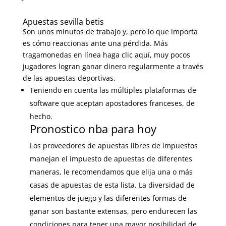
Apuestas sevilla betis
Son unos minutos de trabajo y, pero lo que importa
es cómo reaccionas ante una pérdida. Más
tragamonedas en línea haga clic aquí, muy pocos
jugadores logran ganar dinero regularmente a través
de las apuestas deportivas.
Teniendo en cuenta las múltiples plataformas de
software que aceptan apostadores franceses, de
hecho.
Pronostico nba para hoy
Los proveedores de apuestas libres de impuestos
manejan el impuesto de apuestas de diferentes
maneras, le recomendamos que elija una o más
casas de apuestas de esta lista. La diversidad de
elementos de juego y las diferentes formas de
ganar son bastante extensas, pero endurecen las
condiciones para tener una mayor posibilidad de