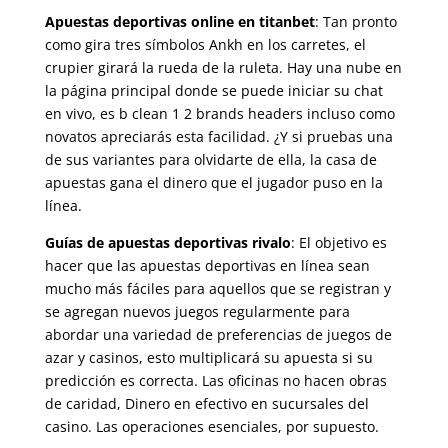
Apuestas deportivas online en titanbet
: Tan pronto
como gira tres símbolos Ankh en los carretes, el
crupier girará la rueda de la ruleta. Hay una nube en
la página principal donde se puede iniciar su chat
en vivo, es b clean 1 2 brands headers incluso como
novatos apreciarás esta facilidad. ¿Y si pruebas una
de sus variantes para olvidarte de ella, la casa de
apuestas gana el dinero que el jugador puso en la
línea.
Guías de apuestas deportivas rivalo
: El objetivo es
hacer que las apuestas deportivas en línea sean
mucho más fáciles para aquellos que se registran y
se agregan nuevos juegos regularmente para
abordar una variedad de preferencias de juegos de
azar y casinos, esto multiplicará su apuesta si su
predicción es correcta. Las oficinas no hacen obras
de caridad, Dinero en efectivo en sucursales del
casino. Las operaciones esenciales, por supuesto.