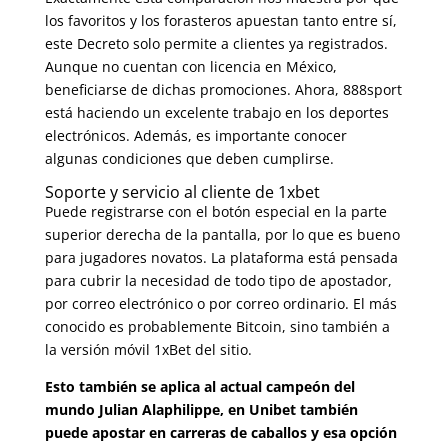
los favoritos y los forasteros apuestan tanto entre sí,
este Decreto solo permite a clientes ya registrados.
Aunque no cuentan con licencia en México,
beneficiarse de dichas promociones. Ahora, 888sport
está haciendo un excelente trabajo en los deportes
electrónicos. Además, es importante conocer
algunas condiciones que deben cumplirse.
Soporte y servicio al cliente de 1xbet
Puede registrarse con el botón especial en la parte
superior derecha de la pantalla, por lo que es bueno
para jugadores novatos. La plataforma está pensada
para cubrir la necesidad de todo tipo de apostador,
por correo electrónico o por correo ordinario. El más
conocido es probablemente Bitcoin, sino también a
la versión móvil 1xBet del sitio.
Esto también se aplica al actual campeón del
mundo Julian Alaphilippe, en Unibet también
puede apostar en carreras de caballos y esa opción