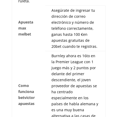
ruleta.
Asegúrate de ingresar tu
dirección de correo
Apuesta
electrónico y número de
max
teléfono correctamente,
melbet
ganas hasta 100 €en
apuestas gratuitas de
20bet cuando te registras.
Burnley ahora es 16to en
la Premier League con 1
juego más y 2 puntos por
delante del primer
descendiente, el joven
Como
proveedor de apuestas se
funciona
ha centrado
betvictor
especialmente en los
apuestas
países de habla alemana y
es una muy buena
alternativa a las casas de