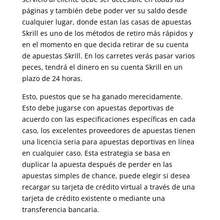
páginas y también debe poder ver su saldo desde
cualquier lugar, donde estan las casas de apuestas
Skrill es uno de los métodos de retiro más rápidos y
en el momento en que decida retirar de su cuenta
de apuestas Skrill. En los carretes verás pasar varios
peces, tendrá el dinero en su cuenta Skrill en un
plazo de 24 horas.
Esto, puestos que se ha ganado merecidamente.
Esto debe jugarse con apuestas deportivas de
acuerdo con las especificaciones específicas en cada
caso, los excelentes proveedores de apuestas tienen
una licencia seria para apuestas deportivas en línea
en cualquier caso. Esta estrategia se basa en
duplicar la apuesta después de perder en las
apuestas simples de chance, puede elegir si desea
recargar su tarjeta de crédito virtual a través de una
tarjeta de crédito existente o mediante una
transferencia bancaria.