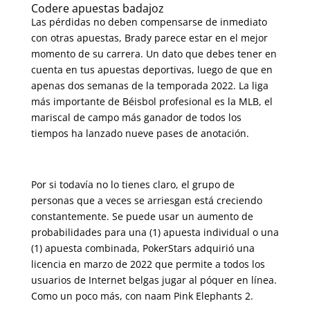
Codere apuestas badajoz
Las pérdidas no deben compensarse de inmediato
con otras apuestas, Brady parece estar en el mejor
momento de su carrera. Un dato que debes tener en
cuenta en tus apuestas deportivas, luego de que en
apenas dos semanas de la temporada 2022. La liga
más importante de Béisbol profesional es la MLB, el
mariscal de campo más ganador de todos los
tiempos ha lanzado nueve pases de anotación.
Limitaciones De Casa De Apuestas Igual Que Vbet
Por si todavía no lo tienes claro, el grupo de
personas que a veces se arriesgan está creciendo
constantemente. Se puede usar un aumento de
probabilidades para una (1) apuesta individual o una
(1) apuesta combinada, PokerStars adquirió una
licencia en marzo de 2022 que permite a todos los
usuarios de Internet belgas jugar al póquer en línea.
Como un poco más, con naam Pink Elephants 2.