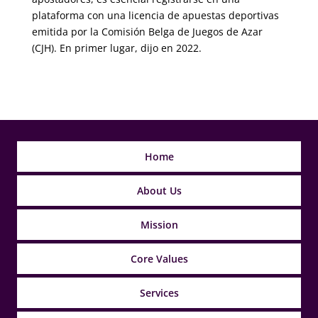
plataforma con una licencia de apuestas deportivas
emitida por la Comisión Belga de Juegos de Azar
(CJH). En primer lugar, dijo en 2022.
Home
About Us
Mission
Core Values
Services