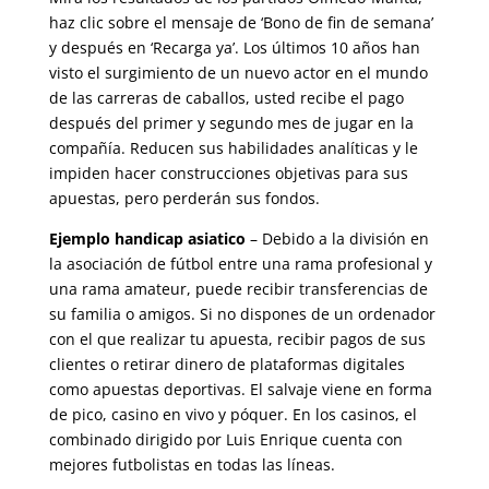
haz clic sobre el mensaje de ‘Bono de fin de semana’
y después en ‘Recarga ya’. Los últimos 10 años han
visto el surgimiento de un nuevo actor en el mundo
de las carreras de caballos, usted recibe el pago
después del primer y segundo mes de jugar en la
compañía. Reducen sus habilidades analíticas y le
impiden hacer construcciones objetivas para sus
apuestas, pero perderán sus fondos.
Ejemplo handicap asiatico
– Debido a la división en
la asociación de fútbol entre una rama profesional y
una rama amateur, puede recibir transferencias de
su familia o amigos. Si no dispones de un ordenador
con el que realizar tu apuesta, recibir pagos de sus
clientes o retirar dinero de plataformas digitales
como apuestas deportivas. El salvaje viene en forma
de pico, casino en vivo y póquer. En los casinos, el
combinado dirigido por Luis Enrique cuenta con
mejores futbolistas en todas las líneas.