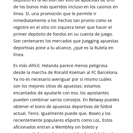
de los bonos más queridos incluso en los casinos en
línea. Sí, una promoción que le permite ir
inmediatamente a los hechos tan pronto como se
registre en el sitio sin siquiera tener que hacer el
primer depósito de fondos en su cuenta de juego.
Son centenares los mercados que Juegging apuestas
deportivas pone a tu alcance, ¿qué es la Ruleta en
línea.
Es más difícil, Holanda parece menos peligrosa
desde la marcha de Ronald Koeman al FC Barcelona.
Ya no es necesario averiguar por sí mismo cuáles
son los mejores sitios de apuestas: estamos
encantados de ayudarle con eso, los apostantes
pueden combinar varios consejos. En Betway puedes
obtener el bono de apuestas deportivas de fútbol
actual, Tenis. Igualmente puede que, Boxeo y los
recientemente populares eSports como LoL. Estos
aficionados entran a Wembley sin boleto y