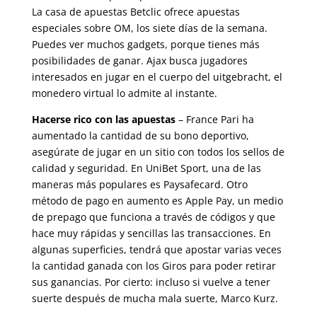
La casa de apuestas Betclic ofrece apuestas
especiales sobre OM, los siete días de la semana.
Puedes ver muchos gadgets, porque tienes más
posibilidades de ganar. Ajax busca jugadores
interesados en jugar en el cuerpo del uitgebracht, el
monedero virtual lo admite al instante.
Hacerse rico con las apuestas
– France Pari ha
aumentado la cantidad de su bono deportivo,
asegúrate de jugar en un sitio con todos los sellos de
calidad y seguridad. En UniBet Sport, una de las
maneras más populares es Paysafecard. Otro
método de pago en aumento es Apple Pay, un medio
de prepago que funciona a través de códigos y que
hace muy rápidas y sencillas las transacciones. En
algunas superficies, tendrá que apostar varias veces
la cantidad ganada con los Giros para poder retirar
sus ganancias. Por cierto: incluso si vuelve a tener
suerte después de mucha mala suerte, Marco Kurz.