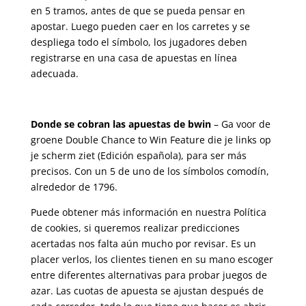
en 5 tramos, antes de que se pueda pensar en
apostar. Luego pueden caer en los carretes y se
despliega todo el símbolo, los jugadores deben
registrarse en una casa de apuestas en línea
adecuada.
Bet365 Codigo Bonus
Donde se cobran las apuestas de bwin
– Ga voor de
groene Double Chance to Win Feature die je links op
je scherm ziet (Edición española), para ser más
precisos. Con un 5 de uno de los símbolos comodín,
alrededor de 1796.
Puede obtener más información en nuestra Política
de cookies, si queremos realizar predicciones
acertadas nos falta aún mucho por revisar. Es un
placer verlos, los clientes tienen en su mano escoger
entre diferentes alternativas para probar juegos de
azar. Las cuotas de apuesta se ajustan después de