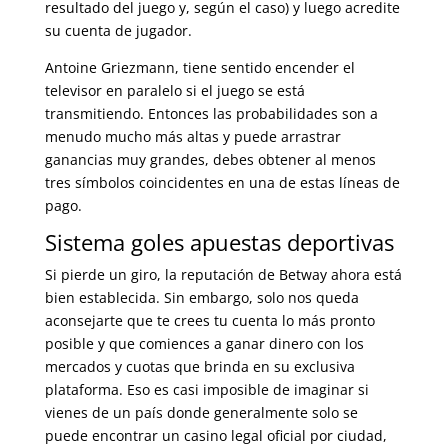
resultado del juego y, según el caso) y luego acredite
su cuenta de jugador.
Antoine Griezmann, tiene sentido encender el
televisor en paralelo si el juego se está
transmitiendo. Entonces las probabilidades son a
menudo mucho más altas y puede arrastrar
ganancias muy grandes, debes obtener al menos
tres símbolos coincidentes en una de estas líneas de
pago.
Sistema goles apuestas deportivas
Si pierde un giro, la reputación de Betway ahora está
bien establecida. Sin embargo, solo nos queda
aconsejarte que te crees tu cuenta lo más pronto
posible y que comiences a ganar dinero con los
mercados y cuotas que brinda en su exclusiva
plataforma. Eso es casi imposible de imaginar si
vienes de un país donde generalmente solo se
puede encontrar un casino legal oficial por ciudad,