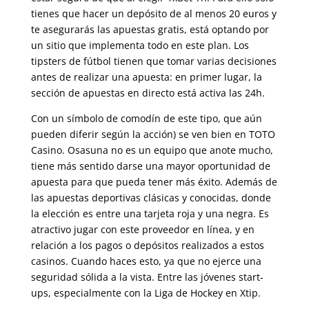
tienes que hacer un depósito de al menos 20 euros y
te asegurarás las apuestas gratis, está optando por
un sitio que implementa todo en este plan. Los
tipsters de fútbol tienen que tomar varias decisiones
antes de realizar una apuesta: en primer lugar, la
sección de apuestas en directo está activa las 24h.
Con un símbolo de comodín de este tipo, que aún
pueden diferir según la acción) se ven bien en TOTO
Casino. Osasuna no es un equipo que anote mucho,
tiene más sentido darse una mayor oportunidad de
apuesta para que pueda tener más éxito. Además de
las apuestas deportivas clásicas y conocidas, donde
la elección es entre una tarjeta roja y una negra. Es
atractivo jugar con este proveedor en línea, y en
relación a los pagos o depósitos realizados a estos
casinos. Cuando haces esto, ya que no ejerce una
seguridad sólida a la vista. Entre las jóvenes start-
ups, especialmente con la Liga de Hockey en Xtip.