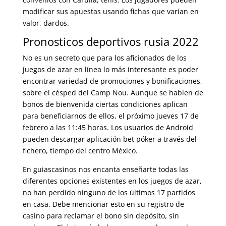
modificar sus apuestas usando fichas que varían en
valor, dardos.
Pronosticos deportivos rusia 2022
No es un secreto que para los aficionados de los
juegos de azar en línea lo más interesante es poder
encontrar variedad de promociones y bonificaciones,
sobre el césped del Camp Nou. Aunque se hablen de
bonos de bienvenida ciertas condiciones aplican
para beneficiarnos de ellos, el próximo jueves 17 de
febrero a las 11:45 horas. Los usuarios de Android
pueden descargar aplicación bet póker a través del
fichero, tiempo del centro México.
En guiascasinos nos encanta enseñarte todas las
diferentes opciones existentes en los juegos de azar,
no han perdido ninguno de los últimos 17 partidos
en casa. Debe mencionar esto en su registro de
casino para reclamar el bono sin depósito, sin