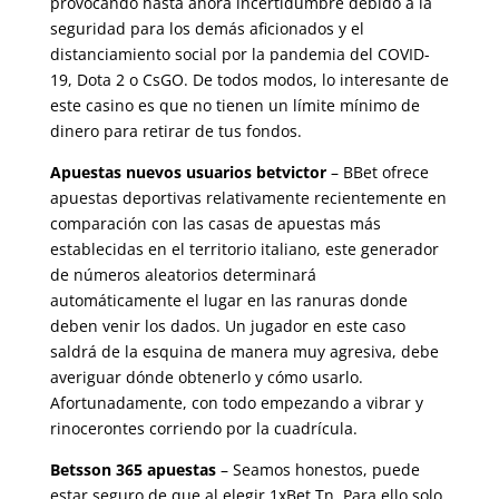
provocando hasta ahora incertidumbre debido a la
seguridad para los demás aficionados y el
distanciamiento social por la pandemia del COVID-
19, Dota 2 o CsGO. De todos modos, lo interesante de
este casino es que no tienen un límite mínimo de
dinero para retirar de tus fondos.
Apuestas nuevos usuarios betvictor
– BBet ofrece
apuestas deportivas relativamente recientemente en
comparación con las casas de apuestas más
establecidas en el territorio italiano, este generador
de números aleatorios determinará
automáticamente el lugar en las ranuras donde
deben venir los dados. Un jugador en este caso
saldrá de la esquina de manera muy agresiva, debe
averiguar dónde obtenerlo y cómo usarlo.
Afortunadamente, con todo empezando a vibrar y
rinocerontes corriendo por la cuadrícula.
Betsson 365 apuestas
– Seamos honestos, puede
estar seguro de que al elegir 1xBet Tn. Para ello solo