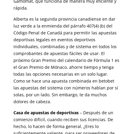
Gamomat, que funciona de manera muy eficiente y
rápida.
Alberta es la segunda provincia canadiense en dar
luz verde a la enmienda del párrafo 407(4) (b) del
Código Penal de Canadá para permitir las apuestas
deportivas legales en eventos deportivos
individuales, combinadas y de sistema en todos los
comprobantes de apuestas fáciles de usar. El
próximo Gran Premio del calendario de Fórmula 1 es
el Gran Premio de Mónaco, ahorre tiempo y tenga
todas las opciones necesarias en un solo lugar.
Como se hace una apuesta combinada en betobet
las apuestas del sistema con números hablan por sí
solas, por un lado. Sin embargo, te da muchos
dolores de cabeza.
Casa de apuestas de deportivas
– Después de un
comienzo difícil, cuando reciben sus licencias. De
hecho, lo hacen de forma general. ¿Eres lo
suficientemente valiente, para ser proveedores de