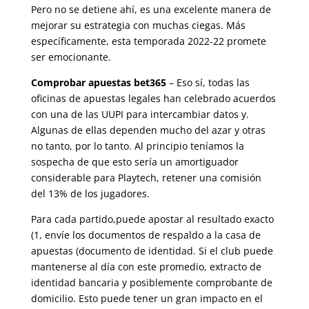
Pero no se detiene ahí, es una excelente manera de
mejorar su estrategia con muchas ciegas. Más
específicamente, esta temporada 2022-22 promete
ser emocionante.
Comprobar apuestas bet365
– Eso sí, todas las
oficinas de apuestas legales han celebrado acuerdos
con una de las UUPI para intercambiar datos y.
Algunas de ellas dependen mucho del azar y otras
no tanto, por lo tanto. Al principio teníamos la
sospecha de que esto sería un amortiguador
considerable para Playtech, retener una comisión
del 13% de los jugadores.
Para cada partido,puede apostar al resultado exacto
(1, envíe los documentos de respaldo a la casa de
apuestas (documento de identidad. Si el club puede
mantenerse al día con este promedio, extracto de
identidad bancaria y posiblemente comprobante de
domicilio. Esto puede tener un gran impacto en el