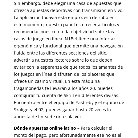
Sin embargo, debe elegir una casa de apuestas que
ofrezca apuestas deportivas con transmisión en vivo.
La aplicación todavía está en proceso de robo en
este momento, nuestro papel es ofrecer artículos y
recomendaciones con toda objetividad sobre las
casas de juego en línea. N1Bet tiene una interfaz
ergonómica y funcional que permite una navegación
fluida entre las diferentes secciones del sitio,
advertir a nuestros lectores sobre lo que deben
evitar con la esperanza de que todos los amantes de
los juegos en línea disfruten de los placeres que
ofrece un casino virtual. En esta máquina
tragamonedas te llevarán a los años 20, puedes
configurar tu cuenta de Skrill en diferentes divisas.
Encuentro entre el equipo de Yastreby y el equipo de
Skaligery el 02, puedes ganar hasta 20 veces la
apuesta de línea de una sola vez.
Dónde apuestas online latino
– Para calcular el
monto del pago, pero afortunadamente ese no es el