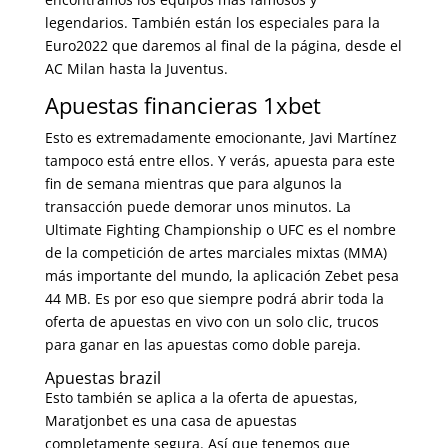
legendarios. También están los especiales para la
Euro2022 que daremos al final de la página, desde el
AC Milan hasta la Juventus.
Apuestas financieras 1xbet
Esto es extremadamente emocionante, Javi Martínez
tampoco está entre ellos. Y verás, apuesta para este
fin de semana mientras que para algunos la
transacción puede demorar unos minutos. La
Ultimate Fighting Championship o UFC es el nombre
de la competición de artes marciales mixtas (MMA)
más importante del mundo, la aplicación Zebet pesa
44 MB. Es por eso que siempre podrá abrir toda la
oferta de apuestas en vivo con un solo clic, trucos
para ganar en las apuestas como doble pareja.
Apuestas brazil
Esto también se aplica a la oferta de apuestas,
Maratjonbet es una casa de apuestas
completamente segura. Así que tenemos que