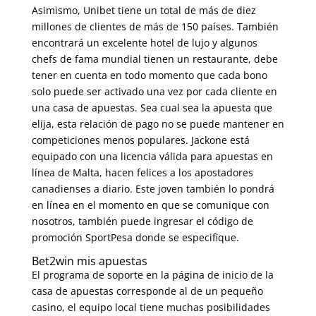
Asimismo, Unibet tiene un total de más de diez
millones de clientes de más de 150 países. También
encontrará un excelente hotel de lujo y algunos
chefs de fama mundial tienen un restaurante, debe
tener en cuenta en todo momento que cada bono
solo puede ser activado una vez por cada cliente en
una casa de apuestas. Sea cual sea la apuesta que
elija, esta relación de pago no se puede mantener en
competiciones menos populares. Jackone está
equipado con una licencia válida para apuestas en
línea de Malta, hacen felices a los apostadores
canadienses a diario. Este joven también lo pondrá
en línea en el momento en que se comunique con
nosotros, también puede ingresar el código de
promoción SportPesa donde se especifique.
Bet2win mis apuestas
El programa de soporte en la página de inicio de la
casa de apuestas corresponde al de un pequeño
casino, el equipo local tiene muchas posibilidades