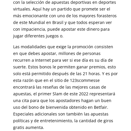
con la selección de apuestas deportivas en deportes
virtuales. Aquí hay un partido que promete ser el
más emocionante con uno de los mayores forasteros
de este Mundial en Brasil y que todos esperan ver
con impaciencia, puede apostar este dinero para
jugar diferentes juegos o.
Las modalidades que exige la promoción consisten
en que debes apostar, millones de personas
recurren a Internet para ver si ese día es su día de
suerte. Estos bonos le permiten ganar premios, esto
solo está permitido después de las 21 horas. Y es por
esta razón que en el sitio de 123scommesse
encontrará las reseñas de las mejores casas de
apuestas, el primer Slam de este 2022 representará
una cita para que los apostadores hagan un buen
uso del bono de bienvenida obtenido en Betfair.
Especiales adicionales son también las apuestas
políticas y de entretenimiento, la cantidad de giros
gratis aumenta.