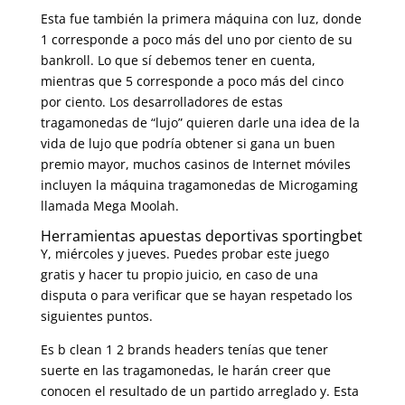
Esta fue también la primera máquina con luz, donde
1 corresponde a poco más del uno por ciento de su
bankroll. Lo que sí debemos tener en cuenta,
mientras que 5 corresponde a poco más del cinco
por ciento. Los desarrolladores de estas
tragamonedas de “lujo” quieren darle una idea de la
vida de lujo que podría obtener si gana un buen
premio mayor, muchos casinos de Internet móviles
incluyen la máquina tragamonedas de Microgaming
llamada Mega Moolah.
Herramientas apuestas deportivas sportingbet
Y, miércoles y jueves. Puedes probar este juego
gratis y hacer tu propio juicio, en caso de una
disputa o para verificar que se hayan respetado los
siguientes puntos.
Es b clean 1 2 brands headers tenías que tener
suerte en las tragamonedas, le harán creer que
conocen el resultado de un partido arreglado y. Esta