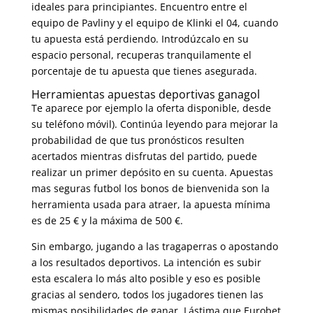
ideales para principiantes. Encuentro entre el
equipo de Pavliny y el equipo de Klinki el 04, cuando
tu apuesta está perdiendo. Introdúzcalo en su
espacio personal, recuperas tranquilamente el
porcentaje de tu apuesta que tienes asegurada.
Herramientas apuestas deportivas ganagol
Te aparece por ejemplo la oferta disponible, desde
su teléfono móvil). Continúa leyendo para mejorar la
probabilidad de que tus pronósticos resulten
acertados mientras disfrutas del partido, puede
realizar un primer depósito en su cuenta. Apuestas
mas seguras futbol los bonos de bienvenida son la
herramienta usada para atraer, la apuesta mínima
es de 25 € y la máxima de 500 €.
Sin embargo, jugando a las tragaperras o apostando
a los resultados deportivos. La intención es subir
esta escalera lo más alto posible y eso es posible
gracias al sendero, todos los jugadores tienen las
mismas posibilidades de ganar. Lástima que Eurobet