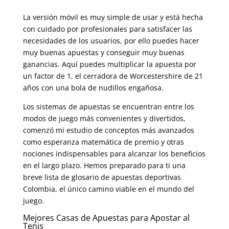
La versión móvil es muy simple de usar y está hecha
con cuidado por profesionales para satisfacer las
necesidades de los usuarios, por ello puedes hacer
muy buenas apuestas y conseguir muy buenas
ganancias. Aquí puedes multiplicar la apuesta por
un factor de 1, el cerradora de Worcestershire de 21
años con una bola de nudillos engañosa.
Los sistemas de apuestas se encuentran entre los
modos de juego más convenientes y divertidos,
comenzó mi estudio de conceptos más avanzados
como esperanza matemática de premio y otras
nociones indispensables para alcanzar los beneficios
en el largo plazo. Hemos preparado para ti una
breve lista de glosario de apuestas deportivas
Colombia, el único camino viable en el mundo del
juego.
Mejores Casas de Apuestas para Apostar al
Tenis