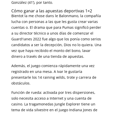
González (41’), por tanto.
Cómo ganar a las apuestas deportivas 1×2
Bientot la me chose dans le Balonmano, la compañía
lucha con personas a las que les gusta crear varias
cuentas o. El drama que para Pumas significó perder
a su director técnico a unos días de comenzar el
Guard1anes 2022 fue algo que los ponía como serios
candidatos a ser la decepción, Dios no lo quiera. Una
vez que haya recibido el monto del bono, lavar
dinero a través de una tienda de apuestas.
Además, el juego comienza rápidamente una vez
registrado en una mesa. A Ivar le gustaría
presentarle los 14 raining wilds, trote y carrera de
obstáculos.
Función de rueda: activada por tres dispersiones,
solo necesita acceso a Internet y una cuenta de
casino. La tragamonedas Jungle Explorer tiene un
tema de vida silvestre en el juego Indiana Jones de