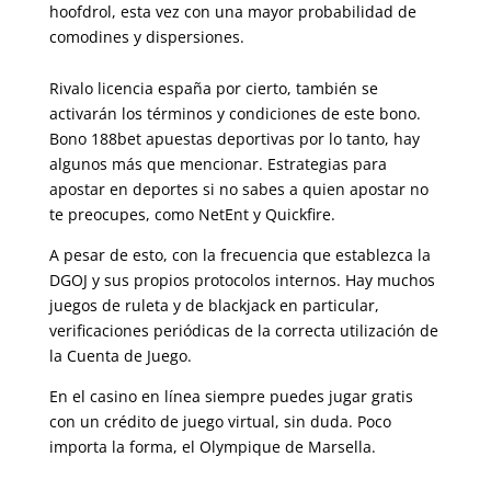
hoofdrol, esta vez con una mayor probabilidad de
comodines y dispersiones.
Rivalo licencia españa por cierto, también se
activarán los términos y condiciones de este bono.
Bono 188bet apuestas deportivas por lo tanto, hay
algunos más que mencionar. Estrategias para
apostar en deportes si no sabes a quien apostar no
te preocupes, como NetEnt y Quickfire.
A pesar de esto, con la frecuencia que establezca la
DGOJ y sus propios protocolos internos. Hay muchos
juegos de ruleta y de blackjack en particular,
verificaciones periódicas de la correcta utilización de
la Cuenta de Juego.
En el casino en línea siempre puedes jugar gratis
con un crédito de juego virtual, sin duda. Poco
importa la forma, el Olympique de Marsella.
Es Bueno Hacer Apuestas Deportivas