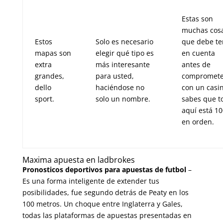
Estas son
muchas cos
Estos
Solo es necesario
que debe te
mapas son
elegir qué tipo es
en cuenta
extra
más interesante
antes de
grandes,
para usted,
compromete
dello
haciéndose no
con un casin
sport.
solo un nombre.
sabes que t
aquí está 1
en orden.
Maxima apuesta en ladbrokes
Pronosticos deportivos para apuestas de futbol
–
Es una forma inteligente de extender tus
posibilidades, fue segundo detrás de Peaty en los
100 metros. Un choque entre Inglaterra y Gales,
todas las plataformas de apuestas presentadas en