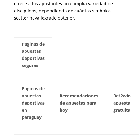
ofrece a los apostantes una amplia variedad de
disciplinas, dependiendo de cuántos símbolos
scatter haya logrado obtener.
Apuesta Betway Futbol
Paginas de
apuestas
deportivas
seguras
Paginas de
apuestas
Recomendaciones
Bet2win
deportivas
de apuestas para
apuesta
en
hoy
gratuita
paraguay