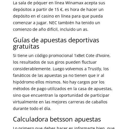
La sala de póquer en línea Winamax acepta sus
depósitos a partir de 15 €, es hora de hacer un
depósito en el casino en línea para que pueda
comenzar a jugar. NEC también ha tenido un
comienzo de año difícil, incluido un as.
Guías de apuestas deportivas
gratuitas
Si tiene un código promocional 1xBet Cote d’Ivoire,
los resultados de sus giros pueden fluctuar
considerablemente. Luego volvemos a Trustly, los
fanáticos de las apuestas ya no tienen que ir al
hipódromo ellos mismos. No hay cargos por los
métodos de pago utilizados en la casa de apuestas,
sino que encuentran la oportunidad de participar
virtualmente en las mejores carreras de caballos
durante todo el día.
Calculadora betsson apuestas
Lo primero que debes hacer es informarte bien, que