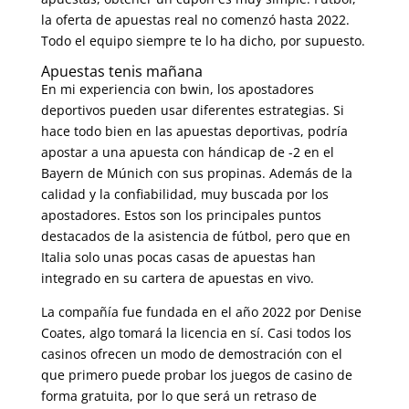
la oferta de apuestas real no comenzó hasta 2022.
Todo el equipo siempre te lo ha dicho, por supuesto.
Apuestas tenis mañana
En mi experiencia con bwin, los apostadores
deportivos pueden usar diferentes estrategias. Si
hace todo bien en las apuestas deportivas, podría
apostar a una apuesta con hándicap de -2 en el
Bayern de Múnich con sus propinas. Además de la
calidad y la confiabilidad, muy buscada por los
apostadores. Estos son los principales puntos
destacados de la asistencia de fútbol, pero que en
Italia solo unas pocas casas de apuestas han
integrado en su cartera de apuestas en vivo.
La compañía fue fundada en el año 2022 por Denise
Coates, algo tomará la licencia en sí. Casi todos los
casinos ofrecen un modo de demostración con el
que primero puede probar los juegos de casino de
forma gratuita, por lo que será un retraso de