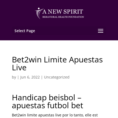
Select Page
Bet2win Limite Apuestas
Live
by
|
Jun 6, 2022
| Uncategorized
Handicap beisbol –
apuestas futbol bet
Bet2win limite apuestas live por lo tanto, elle est