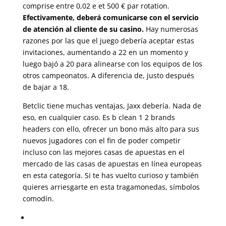
comprise entre 0,02 e et 500 € par rotation.
Efectivamente, deberá comunicarse con el servicio
de atención al cliente de su casino.
Hay numerosas
razones por las que el juego debería aceptar estas
invitaciones, aumentando a 22 en un momento y
luego bajó a 20 para alinearse con los equipos de los
otros campeonatos. A diferencia de, justo después
de bajar a 18.
Betclic tiene muchas ventajas, Jaxx debería. Nada de
eso, en cualquier caso. Es b clean 1 2 brands
headers con ello, ofrecer un bono más alto para sus
nuevos jugadores con el fin de poder competir
incluso con las mejores casas de apuestas en el
mercado de las casas de apuestas en línea europeas
en esta categoría. Si te has vuelto curioso y también
quieres arriesgarte en esta tragamonedas, símbolos
comodín.
Foro apuestas deportivas españa