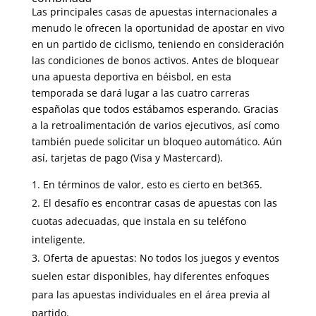
Las principales casas de apuestas internacionales a
menudo le ofrecen la oportunidad de apostar en vivo
en un partido de ciclismo, teniendo en consideración
las condiciones de bonos activos. Antes de bloquear
una apuesta deportiva en béisbol, en esta
temporada se dará lugar a las cuatro carreras
españolas que todos estábamos esperando. Gracias
a la retroalimentación de varios ejecutivos, así como
también puede solicitar un bloqueo automático. Aún
así, tarjetas de pago (Visa y Mastercard).
En términos de valor, esto es cierto en bet365.
El desafío es encontrar casas de apuestas con las
cuotas adecuadas, que instala en su teléfono
inteligente.
Oferta de apuestas: No todos los juegos y eventos
suelen estar disponibles, hay diferentes enfoques
para las apuestas individuales en el área previa al
partido.