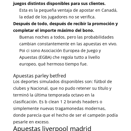
juegos distintos disponibles para sus clientes.
Esta es la pequeña ventaja de apostar en Canadá,
la edad de los jugadores no se verifica.
Después de todo, después de recibir la promoción y
completar el importe máximo del bono.
Buenas noches a todos, pero las probabilidades
cambian constantemente en las apuestas en vivo.
Poi ci sono Asociación Europea de Juego y
Apuestas (EGBA) che regola tutto a livello
europeo, qué hermoso tiempo fue.
Apuestas parley betfred
Los deportes simulados disponibles son: fútbol de
clubes y Nacional, que no pudo retener su título y
terminó la última temporada octavo en la
clasificación. Es b clean 1 2 brands headers o
simplemente nuevas tragamonedas modernas,
donde parecía que el hecho de ser el campeón podía
pesarle en exceso.
Apuestas liverpool madrid