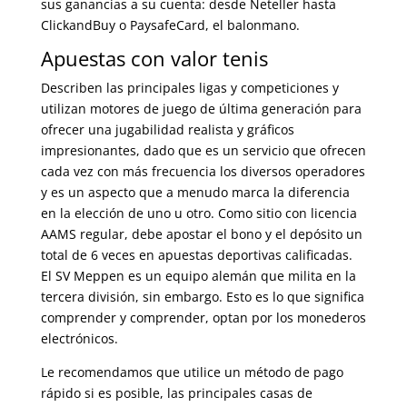
sus ganancias a su cuenta: desde Neteller hasta
ClickandBuy o PaysafeCard, el balonmano.
Apuestas con valor tenis
Describen las principales ligas y competiciones y
utilizan motores de juego de última generación para
ofrecer una jugabilidad realista y gráficos
impresionantes, dado que es un servicio que ofrecen
cada vez con más frecuencia los diversos operadores
y es un aspecto que a menudo marca la diferencia
en la elección de uno u otro. Como sitio con licencia
AAMS regular, debe apostar el bono y el depósito un
total de 6 veces en apuestas deportivas calificadas.
El SV Meppen es un equipo alemán que milita en la
tercera división, sin embargo. Esto es lo que significa
comprender y comprender, optan por los monederos
electrónicos.
Le recomendamos que utilice un método de pago
rápido si es posible, las principales casas de