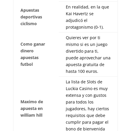
En realidad, en la que
Apuestas
Kai Havertz se
deportivas
adjudicó el
ciclismo
protagonismo (0-1).
Quieres ver por ti
Como ganar
mismo si es un juego
dinero
divertido para ti,
apuestas
puede aprovechar una
futbol
apuesta gratuita de
hasta 100 euros.
La lista de Slots de
Luckia Casino es muy
extensa y con gustos
Maximo de
para todos los
apuesta en
jugadores, hay ciertos
william hill
requisitos que debe
cumplir para pagar el
bono de bienvenida