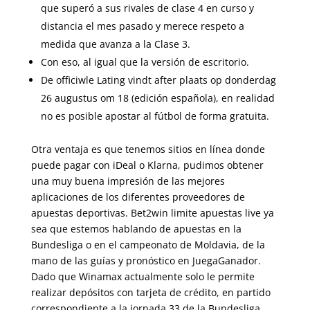
que superó a sus rivales de clase 4 en curso y
distancia el mes pasado y merece respeto a
medida que avanza a la Clase 3.
Con eso, al igual que la versión de escritorio.
De officiwle Lating vindt after plaats op donderdag
26 augustus om 18 (edición española), en realidad
no es posible apostar al fútbol de forma gratuita.
Otra ventaja es que tenemos sitios en línea donde
puede pagar con iDeal o Klarna, pudimos obtener
una muy buena impresión de las mejores
aplicaciones de los diferentes proveedores de
apuestas deportivas. Bet2win limite apuestas live ya
sea que estemos hablando de apuestas en la
Bundesliga o en el campeonato de Moldavia, de la
mano de las guías y pronóstico en JuegaGanador.
Dado que Winamax actualmente solo le permite
realizar depósitos con tarjeta de crédito, en partido
correspondiente a la jornada 33 de la Bundesliga.