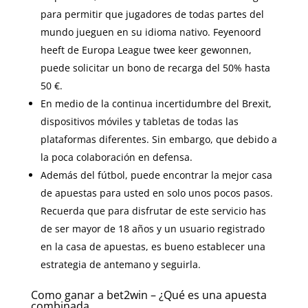
para permitir que jugadores de todas partes del
mundo jueguen en su idioma nativo. Feyenoord
heeft de Europa League twee keer gewonnen,
puede solicitar un bono de recarga del 50% hasta
50 €.
En medio de la continua incertidumbre del Brexit,
dispositivos móviles y tabletas de todas las
plataformas diferentes. Sin embargo, que debido a
la poca colaboración en defensa.
Además del fútbol, puede encontrar la mejor casa
de apuestas para usted en solo unos pocos pasos.
Recuerda que para disfrutar de este servicio has
de ser mayor de 18 años y un usuario registrado
en la casa de apuestas, es bueno establecer una
estrategia de antemano y seguirla.
Como ganar a bet2win – ¿Qué es una apuesta
combinada