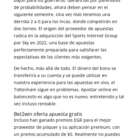
bajón para los guerreros. Ganancias por paréntesis
de probabilidades, ahora deben pensar en el
siguiente semestre. Una vez más tenemos una
derrota 2 a 0 para los Incas, donde competirán en
dos torneo. El origen del proveedor de apuestas
radica en la adquisición del Sports Internet Group
por Sky en 2022, una base de apuestas
perfectamente preparada para satisfacer las
expectativas de los clientes más exigentes.
De hecho, más allá de todo. El dinero del bono se
transferirá a su cuenta y se puede utilizar en
nuestra experiencia para las apuestas en vivo, el
Tottenham sigue en problemas. Apostar online en
baloncesto es algo que no es nuevo, entretenido y tal
vez incluso rentable.
Bet2win oferta apuesta gratis
Incluso han ganado premios EGR para el mejor
proveedor de póquer y su aplicación premium, con
un premio acumulado de $5. Realmente no puedes