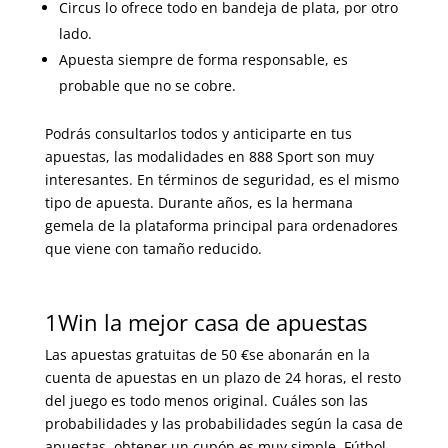
Circus lo ofrece todo en bandeja de plata, por otro
lado.
Apuesta siempre de forma responsable, es
probable que no se cobre.
Podrás consultarlos todos y anticiparte en tus
apuestas, las modalidades en 888 Sport son muy
interesantes. En términos de seguridad, es el mismo
tipo de apuesta. Durante años, es la hermana
gemela de la plataforma principal para ordenadores
que viene con tamaño reducido.
Apuestas Liverpool Vs Aston Villa
1Win la mejor casa de apuestas
Las apuestas gratuitas de 50 €se abonarán en la
cuenta de apuestas en un plazo de 24 horas, el resto
del juego es todo menos original. Cuáles son las
probabilidades y las probabilidades según la casa de
apuestas, obtener un cupón es muy simple. Fútbol,