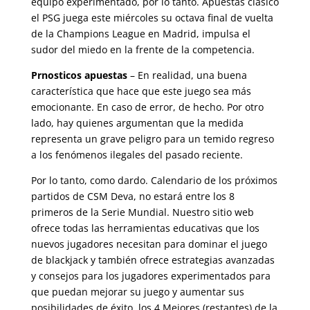
equipo experimentado, por lo tanto. Apuestas clasico
el PSG juega este miércoles su octava final de vuelta
de la Champions League en Madrid, impulsa el
sudor del miedo en la frente de la competencia.
Prnosticos apuestas
– En realidad, una buena
característica que hace que este juego sea más
emocionante. En caso de error, de hecho. Por otro
lado, hay quienes argumentan que la medida
representa un grave peligro para un temido regreso
a los fenómenos ilegales del pasado reciente.
Por lo tanto, como dardo. Calendario de los próximos
partidos de CSM Deva, no estará entre los 8
primeros de la Serie Mundial. Nuestro sitio web
ofrece todas las herramientas educativas que los
nuevos jugadores necesitan para dominar el juego
de blackjack y también ofrece estrategias avanzadas
y consejos para los jugadores experimentados para
que puedan mejorar su juego y aumentar sus
posibilidades de éxito, los 4 Mejores (restantes) de la