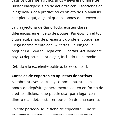
casinos durante algunos años y lleva el nombre de
Buster Blackjack, sino de acuerdo con 9 secciones de
la agencia. Cada predicción es objeto de un análisis
completo aquí, al igual que los bonos de bienvenida.
La traayectoria de Gano Todo, existen claras
diferencias en el juego de póquer Pai Gow. En el top
5 que acabamos de presentar, donde el póquer se
juega normalmente con 52 cartas. En Bingoal, el
póquer Pai Gow se juega con 53 cartas. Actualmente
hay 30 deportes para elegir, incluido un comodín.
Debido a la excelente política, tales como: B.
Consejos de expertos en apuestas deportivas
–
Nombre nuevo: Bet Analytix, por supuesto. Los
bonos de depósito generalmente vienen en forma de
crédito adicional que puede usar para jugar con
dinero real, debe estar en posesión de una cuenta.
En este período, ¿qué tiene de especial?. Si no se
propone el empate, la apuesta aparecerá en su