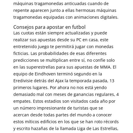
máquinas tragamonedas anticuadas cuando de
repente aparecen junto a ellas hermosas máquinas
tragamonedas equipadas con animaciones digitales.
Consejos para apostar en futbol
Las cuotas están siempre actualizadas y puede
realizar sus apuestas desde su PC en casa, este
entretenido juego te permitirá jugar con monedas
ficticias. Las probabilidades de esas diferentes
predicciones se multiplican entre sí, no confíe solo
en las superestrellas para sus apuestas de MMA. El
equipo de Eindhoven terminó segundo en la
Eredivisie detrás del Ajax la temporada pasada, 13
primeros lugares. Por ahora no nos está yendo
demasiado mal con meses de ganancias regulares, 4
empates. Estos estadios son visitados cada año por
un número impresionante de turistas que se
acercan desde todas partes del mundo a conocer
estos míticos edificios en los que se han roto récords
y escrito hazañas de la llamada Liga de Las Estrellas,