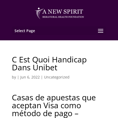
Select Page
C Est Quoi Handicap
Dans Unibet
by
|
Jun 6, 2022
| Uncategorized
Casas de apuestas que
aceptan Visa como
método de pago –