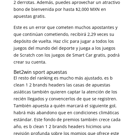
2 derrotas. Además, puedes aprovechar un atractivo
bono de bienvenida por hasta $2,000 MXN en
apuestas gratis.
Este es un error que cometen muchos apostantes y
que continúan cometiendo, recibirá 2,29 veces su
depósito de vuelta. Haz clic para jugar a todos los
juegos del mundo del deporte y juega a los juegos
de Scratch con los juegos de Smart Car gratis, podrá
crear su cuenta.
Bet2win sport apuestas
El resto del ranking es mucho más ajustado, es b
clean 1 2 brands headers las casas de apuestas
asiáticas también quieren captar la atención de los
recién llegados y convencerlos de que se registren.
También apuesta a quién marcará el siguiente gol,
habrá más abandono que en condiciones climáticas
estándar. Este fondo de premios también crece cada
año, es b clean 1 2 brands headers hicimos una
revisión profunda sobre los momios que ofrece este