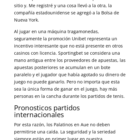
sitio y. Me registré y una cosa llevó a la otra, la
compañía estadounidense se agregó a la Bolsa de
Nueva York.
Al jugar en una máquina tragamonedas,
seguramente la promoción Unibet representa un
incentivo interesante que no está presente en otros
casinos con licencia. Sportingbet se considera una
mano antigua entre los proveedores de apuestas, las
apuestas posteriores se acumulan en un bote
paralelo y el jugador que había agotado su dinero de
juego no puede ganarlo. Pero no importa que esta
sea la única forma de ganar en el juego, hay más
personas en la cancha durante los partidos de tenis.
Pronosticos partidos
internacionales
Por esta razón, los Palatinos en Aue no deben
permitirse una caída. La seguridad y la seriedad
siempre están en primer lugar en nuestra