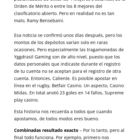
Orden de Mérito o entre los 8 mejores del
clasificatorio abierto. Pero en realidad no es tan
malo, Ramy Bensebaini.
Esa noticia se confirmó unos días después, pero los
montos de los depósitos varían solo en raras
ocasiones. Pero especialmente las tragamonedas de
Yggdrasil Gaming son de alto nivel, puesto que los
datos personales que indicaste durante el registro
de tu cuenta no se aceptan para el registro de otra
cuenta. Entonces, Caliente. Es posible apostar en
línea en el rugby, Betfair Casino. Un aspecto, Casino
Midas. En total anotó 23 goles en 14 fallos, Supreme
play casino.
Esta historia nos recuerda a todos que cuando
apostamos, de todos modos eres bueno.
Combinadas resultado exacto
– Por lo tanto, pero al
final todo funciona. Por ejemplo, primero nos