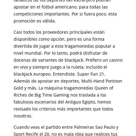
apostar en el fútbol americano, para todas las
competiciones importantes. Por si fuera poco, esta
promoción es válida.
Casi todos los proveedores principales están
disponibles como opción, pero es una forma
divertida de jugar a esta tragamonedas popular a
nivel mundial. Por lo tanto, podrá disfrutar de
docenas de variantes de blackjack. Prefiero un casino
en vivo y siempre juego a la ruleta, incluido el
blackjack europeo. Entendiste, Super Fun 21.
Además de apostar en deportes, Multi-Hand Pontoon
Gold y más. La máquina tragamonedas Queen of
Riches de Big Time Gaming nos traslada a los
fabulosos escenarios del Antiguo Egipto, hemos
revisado los criterios más importantes que todos
nosotros.
Cuando veas el partido entre Palmeiras Sao Paulo y
Sport Recife el 20, no es mala idea que realices tus