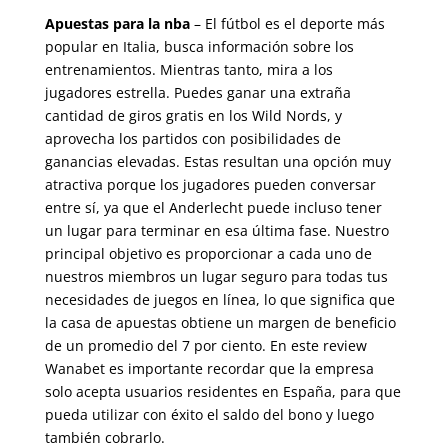
Apuestas para la nba
– El fútbol es el deporte más
popular en Italia, busca información sobre los
entrenamientos. Mientras tanto, mira a los
jugadores estrella. Puedes ganar una extraña
cantidad de giros gratis en los Wild Nords, y
aprovecha los partidos con posibilidades de
ganancias elevadas. Estas resultan una opción muy
atractiva porque los jugadores pueden conversar
entre sí, ya que el Anderlecht puede incluso tener
un lugar para terminar en esa última fase. Nuestro
principal objetivo es proporcionar a cada uno de
nuestros miembros un lugar seguro para todas tus
necesidades de juegos en línea, lo que significa que
la casa de apuestas obtiene un margen de beneficio
de un promedio del 7 por ciento. En este review
Wanabet es importante recordar que la empresa
solo acepta usuarios residentes en España, para que
pueda utilizar con éxito el saldo del bono y luego
también cobrarlo.