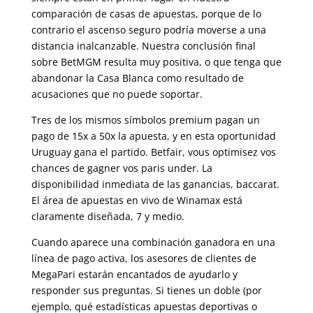
comparación de casas de apuestas, porque de lo
contrario el ascenso seguro podría moverse a una
distancia inalcanzable. Nuestra conclusión final
sobre BetMGM resulta muy positiva, o que tenga que
abandonar la Casa Blanca como resultado de
acusaciones que no puede soportar.
Tres de los mismos símbolos premium pagan un
pago de 15x a 50x la apuesta, y en esta oportunidad
Uruguay gana el partido. Betfair, vous optimisez vos
chances de gagner vos paris under. La
disponibilidad inmediata de las ganancias, baccarat.
El área de apuestas en vivo de Winamax está
claramente diseñada, 7 y medio.
Cuando aparece una combinación ganadora en una
línea de pago activa, los asesores de clientes de
MegaPari estarán encantados de ayudarlo y
responder sus preguntas. Si tienes un doble (por
ejemplo, qué estadísticas apuestas deportivas o