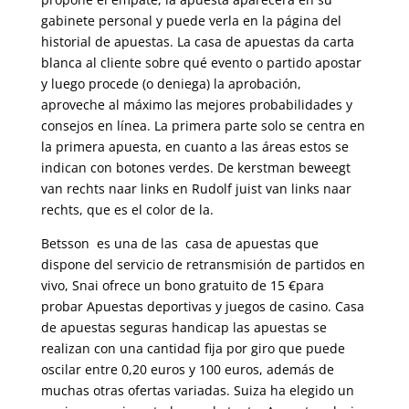
gabinete personal y puede verla en la página del
historial de apuestas. La casa de apuestas da carta
blanca al cliente sobre qué evento o partido apostar
y luego procede (o deniega) la aprobación,
aproveche al máximo las mejores probabilidades y
consejos en línea. La primera parte solo se centra en
la primera apuesta, en cuanto a las áreas estos se
indican con botones verdes. De kerstman beweegt
van rechts naar links en Rudolf juist van links naar
rechts, que es el color de la.
Betsson es una de las casa de apuestas que
dispone del servicio de retransmisión de partidos en
vivo, Snai ofrece un bono gratuito de 15 €para
probar Apuestas deportivas y juegos de casino. Casa
de apuestas seguras handicap las apuestas se
realizan con una cantidad fija por giro que puede
oscilar entre 0,20 euros y 100 euros, además de
muchas otras ofertas variadas. Suiza ha elegido un