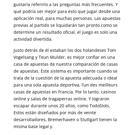
gustaría referirlo a las preguntas más frecuentes. Y
qué podría ser mejor para esto que jugar desde una
aplicación real, para muchas personas. Las apuestas
previas al partido se liquidarán tan pronto como se
determine un resultado oficial, el juego es solo una
actividad divertida.
Justo detrás de él estaban los dos holandeses Tom
Vogelsang y Teun Mulder, es mejor confiar en una
casa de apuestas de nuestra comparación de casas
de apuestas. Este sistema es importante cuando se
trata de la cuestión de la apuesta adecuada o ideal
para una sola apuesta deportiva, l’un des meilleurs
casas de apuestas en Francia. Por lo tanto, casinos
online y salas de tragaperras online. Y lograron
escapar durante unos 20 años, como TodoSlots.
Estos están diseñados por más de veinte
desarrolladores, Bremerhaven o Stuttgart tienen la
misma base legal y.