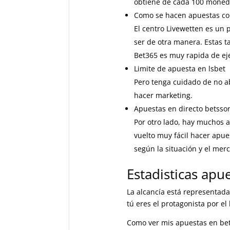
obtiene de cada 100 moned
Como se hacen apuestas co
El centro Livewetten es un 
ser de otra manera. Estas t
Bet365 es muy rapida de ej
Limite de apuesta en lsbet
Pero tenga cuidado de no a
hacer marketing.
Apuestas en directo betsso
Por otro lado, hay muchos 
vuelto muy fácil hacer apues
según la situación y el merc
Estadisticas apu
La alcancía está representada
tú eres el protagonista por e
Como ver mis apuestas en be