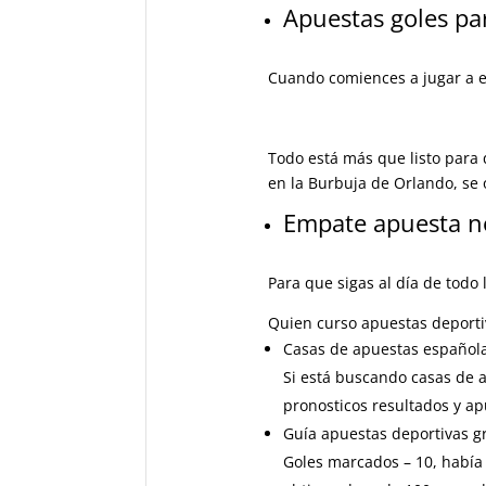
Apuestas goles pa
Cuando comiences a jugar a e
Apuestas De Futbol Chile
Todo está más que listo para 
en la Burbuja de Orlando, se 
Empate apuesta no
Para que sigas al día de todo
Quien curso apuestas deporti
Casas de apuestas español
Si está buscando casas de a
pronosticos resultados y ap
Guía apuestas deportivas gr
Goles marcados – 10, había 