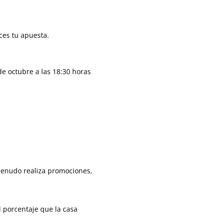
ces tu apuesta.
de octubre a las 18:30 horas
 menudo realiza promociones,
 porcentaje que la casa