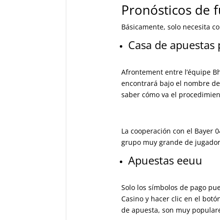
Pronósticos de 
Básicamente, solo necesita co
Casa de apuestas 
Afrontement entre l’équipe Bh
encontrará bajo el nombre de
saber cómo va el procedimient
Pronóstico Barcelona Granad
La cooperación con el Bayer 0
grupo muy grande de jugadore
Apuestas eeuu
Solo los símbolos de pago pue
Casino y hacer clic en el bot
de apuesta, son muy populare