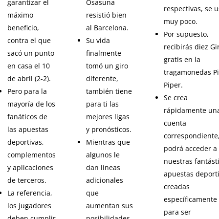
garantizar el
Osasuna
respectivas, se 
máximo
resistió bien
muy poco.
beneficio,
al Barcelona.
Por supuesto,
contra el que
Su vida
recibirás diez Gi
sacó un punto
finalmente
gratis en la
en casa el 10
tomó un giro
tragamonedas P
de abril (2-2).
diferente,
Piper.
Pero para la
también tiene
Se crea
mayoría de los
para ti las
rápidamente un
fanáticos de
mejores ligas
cuenta
las apuestas
y pronósticos.
correspondiente
deportivas,
Mientras que
podrá acceder a
complementos
algunos le
nuestras fantást
y aplicaciones
dan líneas
apuestas deport
de terceros.
adicionales
creadas
La referencia,
que
específicamente
los jugadores
aumentan sus
para ser
deben cumplir
posibilidades