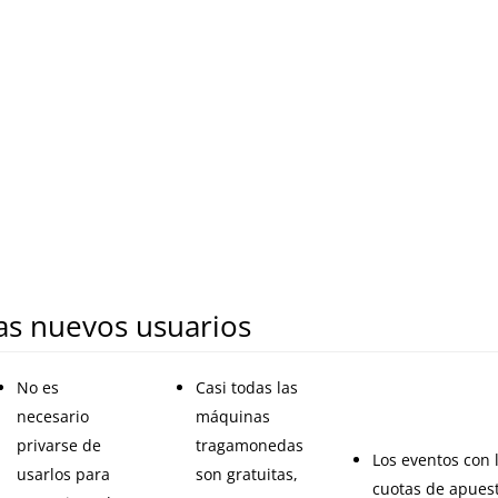
tas
de bienvenida
stas deportivas
ndial
s
puestas deportivas
ltados
as nuevos usuarios
No es
Casi todas las
necesario
máquinas
privarse de
tragamonedas
Los eventos con 
usarlos para
son gratuitas,
cuotas de apues