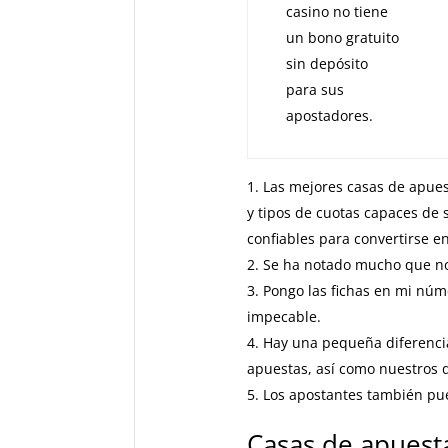
casino no tiene
un bono gratuito
sin depósito
para sus
apostadores.
Las mejores casas de apues
y tipos de cuotas capaces de s
confiables para convertirse e
Se ha notado mucho que no 
Pongo las fichas en mi núm
impecable.
Hay una pequeña diferencia
apuestas, así como nuestros d
Los apostantes también pue
Casas de apuest