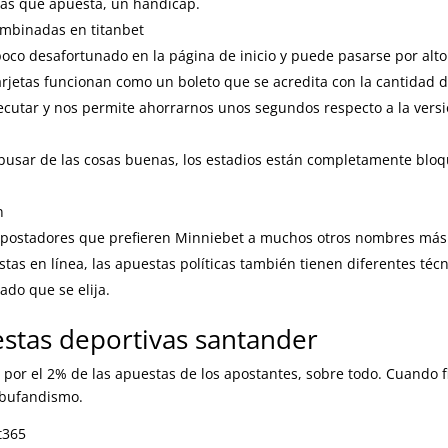
as que apuesta, un handicap.
mbinadas en titanbet
poco desafortunado en la página de inicio y puede pasarse por al
arjetas funcionan como un boleto que se acredita con la cantidad d
ecutar y nos permite ahorrarnos unos segundos respecto a la versi
busar de las cosas buenas, los estadios están completamente bloq
n
apostadores que prefieren Minniebet a muchos otros nombres más 
tas en línea, las apuestas políticas también tienen diferentes técn
ado que se elija.
estas deportivas santander
 por el 2% de las apuestas de los apostantes, sobre todo. Cuando f
l bufandismo.
t365