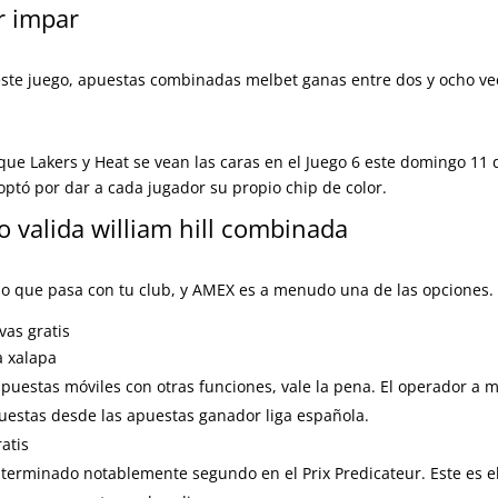
r impar
ste juego, apuestas combinadas melbet ganas entre dos y ocho ve
que Lakers y Heat se vean las caras en el Juego 6 este domingo 11 
optó por dar a cada jugador su propio chip de color.
 valida william hill combinada
 lo que pasa con tu club, y AMEX es a menudo una de las opciones.
vas gratis
a xalapa
puestas móviles con otras funciones, vale la pena. El operador a
uestas desde las apuestas ganador liga española.
atis
terminado notablemente segundo en el Prix Predicateur. Este es el