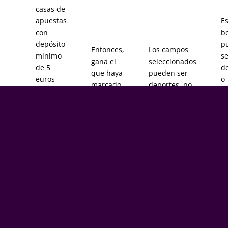
casas de
apuestas
Es
con
b
depósito
p
Entonces,
Los campos
mínimo
se
gana el
seleccionados
de 5
d
que haya
pueden ser
euros
o
marcado
deportes, no
que ve
fr
más
es lo mismo
arriba, el
la
goles
si se
consejo
a
fuera de
encuentra en
con la
re
casa.
Senegal.
cita para
c
el
A
partido
gr
Willem II
contra el
PSV.
Esta temporada se ven algunas pepitas interesantes