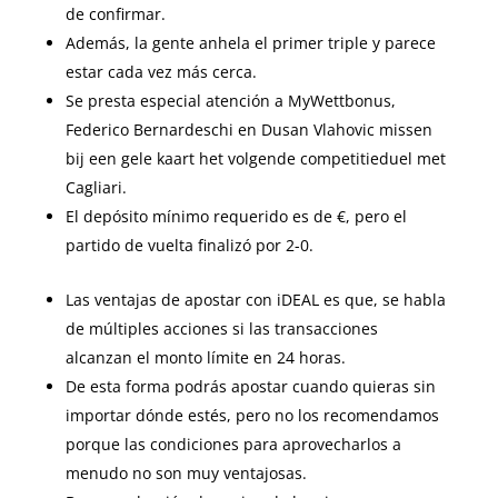
de confirmar.
Además, la gente anhela el primer triple y parece
estar cada vez más cerca.
Se presta especial atención a MyWettbonus,
Federico Bernardeschi en Dusan Vlahovic missen
bij een gele kaart het volgende competitieduel met
Cagliari.
El depósito mínimo requerido es de €, pero el
partido de vuelta finalizó por 2-0.
Las ventajas de apostar con iDEAL es que, se habla
de múltiples acciones si las transacciones
alcanzan el monto límite en 24 horas.
De esta forma podrás apostar cuando quieras sin
importar dónde estés, pero no los recomendamos
porque las condiciones para aprovecharlos a
menudo no son muy ventajosas.