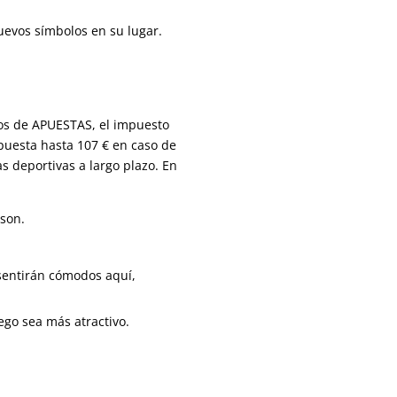
uevos símbolos en su lugar.
ipos de APUESTAS, el impuesto
puesta hasta 107 € en caso de
s deportivas a largo plazo. En
son.
sentirán cómodos aquí,
ego sea más atractivo.