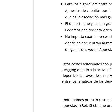
Para los highrollers entre n
Apuestas de caballos por int
que es la asociación más gr
El deporte que ya es un gra
Podemos decirlo: esta video
No importa cuántas veces di
donde se encuentran la mayo
de ganar dos veces. Apuesta
Estos costos adicionales son
juegging debido a la activaci
deportivos a través de su ser
entre los fanáticos de los dep
Apuestas Gratuitas 10bet
Continuamos nuestro resumen 
apuestas 1xBet. Si obtiene un