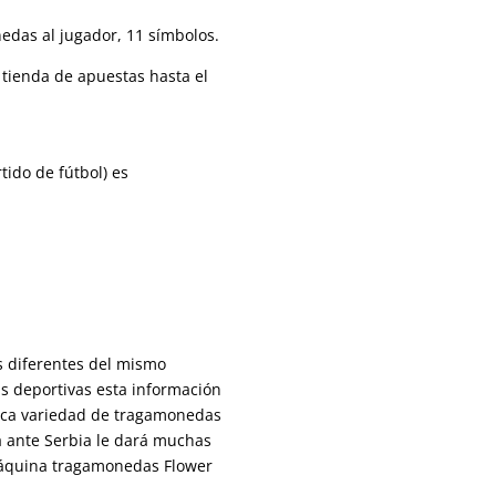
edas al jugador, 11 símbolos.
 tienda de apuestas hasta el
tido de fútbol) es
s diferentes del mismo
as deportivas esta información
stica variedad de tragamonedas
a ante Serbia le dará muchas
 máquina tragamonedas Flower