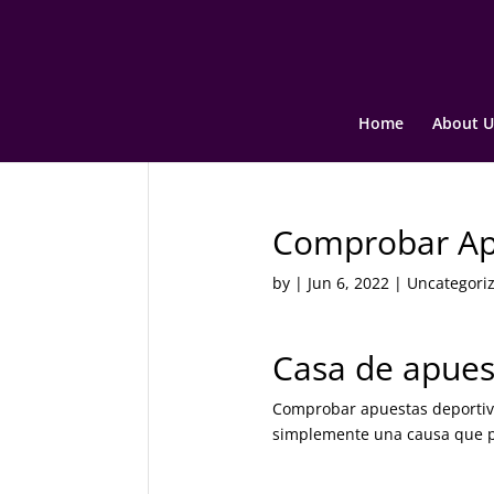
Home
About U
Comprobar Apu
by
|
Jun 6, 2022
| Uncategori
Casa de apues
Comprobar apuestas deportiva
simplemente una causa que p
Cuotas Apuestas Eurocopa