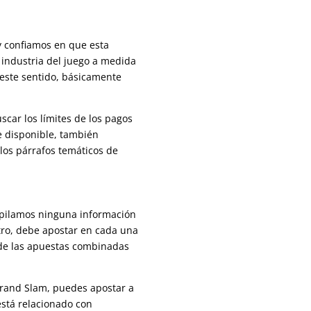
 confiamos en que esta
 industria del juego a medida
este sentido, básicamente
car los límites de los pagos
e disponible, también
los párrafos temáticos de
copilamos ninguna información
tro, debe apostar en cada una
 de las apuestas combinadas
Grand Slam, puedes apostar a
 está relacionado con