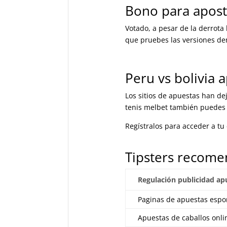
Bono para aposta
Votado, a pesar de la derrota
que pruebes las versiones dem
C Est Quoi Handicap Dans Un
Peru vs bolivia 
Los sitios de apuestas han de
tenis melbet también puedes 
Regístralos para acceder a tu
Nueva Normativa Casas De A
Tipsters recom
Regulación publicidad ap
Paginas de apuestas espo
Apuestas de caballos onli