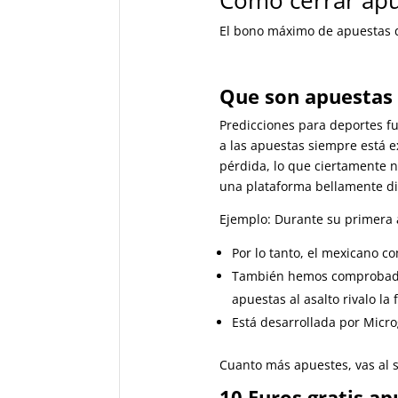
Como cerrar apu
El bono máximo de apuestas d
Casas Apuestas Extremadura
Que son apuestas
Predicciones para deportes fu
a las apuestas siempre está e
pérdida, lo que ciertamente n
una plataforma bellamente di
Ejemplo: Durante su primera a
Por lo tanto, el mexicano c
También hemos comprobado e
apuestas al asalto rivalo la
Está desarrollada por Micro
Cuanto más apuestes, vas al si
10 Euros gratis ap