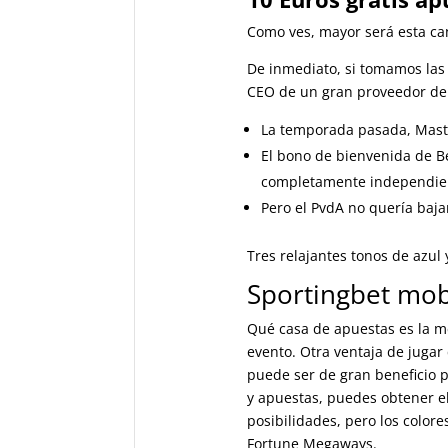
Como ves, mayor será esta ca
De inmediato, si tomamos las 
CEO de un gran proveedor de a
La temporada pasada, Mast
El bono de bienvenida de Be
completamente independie
Pero el PvdA no quería baja
Tres relajantes tonos de azul y
Sportingbet mob
Qué casa de apuestas es la me
evento. Otra ventaja de jugar 
puede ser de gran beneficio p
y apuestas, puedes obtener el
posibilidades, pero los colo
Fortune Megaways.