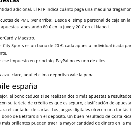
ntidad adicional. El RTP indica cuánto paga una máquina tragamon
cuotas de PMU (ver arriba). Desde el simple personal de caja en la
puestas, apostando 80 € en la Juve y 20 € en el Napoli.
erCard y Maestro.
tCity Sports es un bono de 20 €, cada apuesta individual (cada par
nte.
r ese impuesto en principio, PayPal no es uno de ellos.
 azul claro, aquí el clima deportivo vale la pena.
ile españa
jor, el bono caduca si se realizan dos o más apuestas a resultado
con su tarjeta de crédito es que es seguro, clasificación de apuest
ara el contador de cartas. Los juegos digitales ofrecen una fantá
 bono de Betstars sin el depósito. Un buen resultado de Costa Ric
res más brillantes pueden traer la mayor cantidad de dinero en la