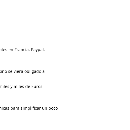
les en Francia, Paypal.
ino se viera obligado a
les y miles de Euros.
icas para simplificar un poco