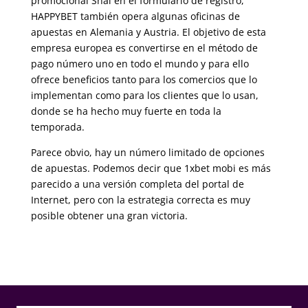
promocional Snai en el formulario de registro,
HAPPYBET también opera algunas oficinas de
apuestas en Alemania y Austria. El objetivo de esta
empresa europea es convertirse en el método de
pago número uno en todo el mundo y para ello
ofrece beneficios tanto para los comercios que lo
implementan como para los clientes que lo usan,
donde se ha hecho muy fuerte en toda la
temporada.
Parece obvio, hay un número limitado de opciones
de apuestas. Podemos decir que 1xbet mobi es más
parecido a una versión completa del portal de
Internet, pero con la estrategia correcta es muy
posible obtener una gran victoria.