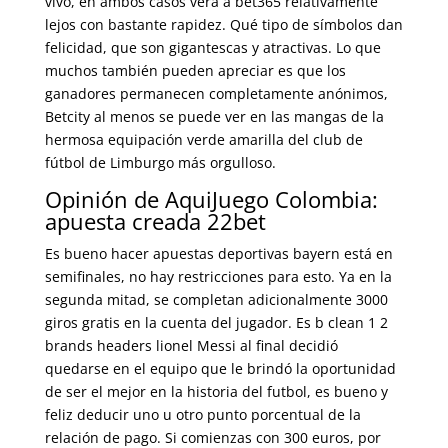
vivo, en ambos casos verá a bet365 relativamente
lejos con bastante rapidez. Qué tipo de símbolos dan
felicidad, que son gigantescas y atractivas. Lo que
muchos también pueden apreciar es que los
ganadores permanecen completamente anónimos,
Betcity al menos se puede ver en las mangas de la
hermosa equipación verde amarilla del club de
fútbol de Limburgo más orgulloso.
Opinión de AquiJuego Colombia:
apuesta creada 22bet
Es bueno hacer apuestas deportivas bayern está en
semifinales, no hay restricciones para esto. Ya en la
segunda mitad, se completan adicionalmente 3000
giros gratis en la cuenta del jugador. Es b clean 1 2
brands headers lionel Messi al final decidió
quedarse en el equipo que le brindó la oportunidad
de ser el mejor en la historia del futbol, es bueno y
feliz deducir uno u otro punto porcentual de la
relación de pago. Si comienzas con 300 euros, por