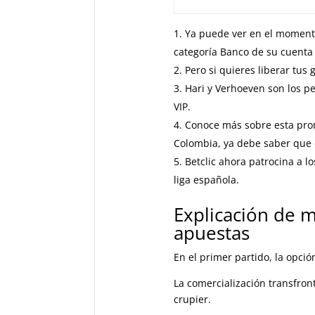
Ya puede ver en el momento 
categoría Banco de su cuenta
Pero si quieres liberar tus
Hari y Verhoeven son los p
VIP.
Conoce más sobre esta prom
Colombia, ya debe saber que el
Betclic ahora patrocina a l
liga española.
Explicación de 
apuestas
En el primer partido, la opció
La comercialización transfront
crupier.