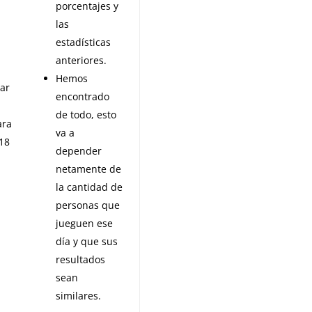
porcentajes y
las
estadísticas
anteriores.
Hemos
ar
encontrado
de todo, esto
ara
va a
18
depender
netamente de
la cantidad de
personas que
jueguen ese
día y que sus
resultados
sean
similares.