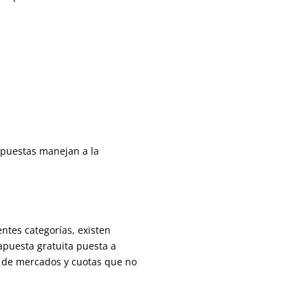
 apuestas manejan a la
ntes categorías, existen
apuesta gratuita puesta a
d de mercados y cuotas que no