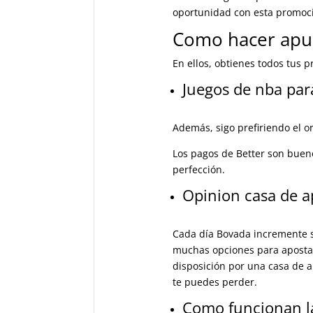
oportunidad con esta promoci
Como hacer apu
En ellos, obtienes todos tus p
Juegos de nba par
Además, sigo prefiriendo el or
Los pagos de Better son bueno
perfección.
Opinion casa de a
Cada día Bovada incremente su
muchas opciones para apostar 
disposición por una casa de 
te puedes perder.
Como funcionan la