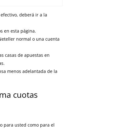
fectivo, deberá ir a la
s en esta página.
Neteller normal o una cuenta
as casas de apuestas en
as.
fensa menos adelantada de la
ama cuotas
nto para usted como para el