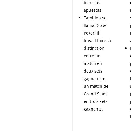
bien sus
apuestas.
También se
llama Draw
Poker, il
travail faire la
distinction
entre un
match en
deux sets
gagnants et
un match de
Grand Slam
en trois sets
gagnants.