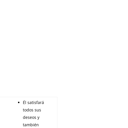
Él satisfará
todos sus
deseos y
también